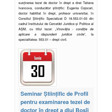
susţinerea tezei de doctor în drept a dnei Tatiana
Ivancova, conducător ştiinţific: Eugenia Cojocari,
doctor habilitat în drept, profesor universitar, în
Consiliul Ştiinţific Specializat D 18.553.01-03 din
cadrul Institutului de Cercetări Juridice și Politice al
AŞM, cu titlul tezei: „
Vinovăţia - condiţie de
aplicare a răspunderii juridice civile
”, la
specialitatea: 553.01 – drept civil.
Seminar Științific de Profil
pentru examinarea tezei de
doctor în drept a dlui Bosîi