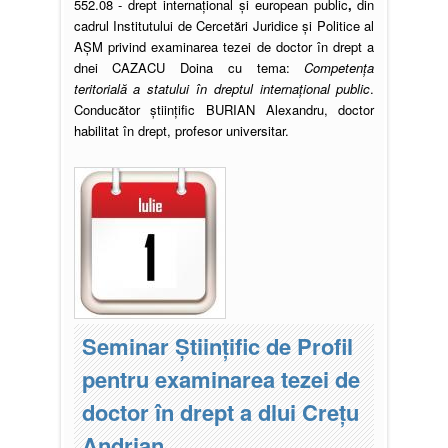
552.08 - drept internaţional şi european public
,
din
cadrul Institutului de Cercetări Juridice şi Politice al
AŞM privind examinarea tezei de doctor în drept a
dnei CAZACU Doina cu tema:
Competența
teritorială a statului în dreptul internațional public
.
Conducător ştiinţific BURIAN Alexandru, doctor
habilitat în drept, profesor universitar.
Seminar Științific de Profil
pentru examinarea tezei de
doctor în drept a dlui Crețu
Andrian