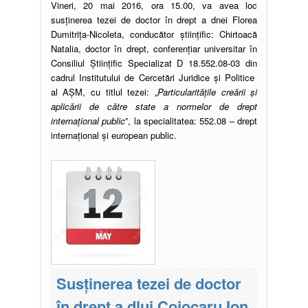
Vineri, 20 mai 2016, ora 15.00, va avea loc
susţinerea tezei de doctor în drept a dnei Florea
Dumitrița-Nicoleta, conducător ştiinţific: Chirtoacă
Natalia, doctor în drept, conferențiar universitar în
Consiliul Ştiinţific Specializat D 18.552.08-03 din
cadrul Institutului de Cercetări Juridice și Politice
al AŞM, cu titlul tezei: „
Particularitățile creării și
aplicării de către state a normelor de drept
internațional public
”, la specialitatea: 552.08 – drept
internațional și european public.
Susţinerea tezei de doctor
în drept a dlui Cojocaru Ion