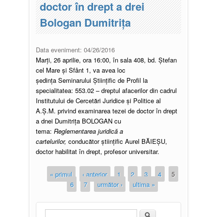
doctor în drept a drei
Bologan Dumitrița
Data eveniment:
04/26/2016
Marți, 26 aprilie, ora 16:00, în sala 408, bd. Ștefan
cel Mare și Sfânt 1, va avea loc
ședința Seminarului Științific de Profil la
specialitatea: 553.02 – dreptul afacerilor din cadrul
Institutului de Cercetări Juridice și Politice al
A.Ș.M. privind examinarea tezei de doctor în drept
a dnei Dumitrița BOLOGAN cu
tema:
Reglementarea juridică a
cartelurilor,
conducător științific Aurel BĂIEȘU,
doctor habilitat în drept, profesor universitar.
« primul
‹ anterior
1
2
3
4
5
6
7
următor ›
ultima »
Căutare