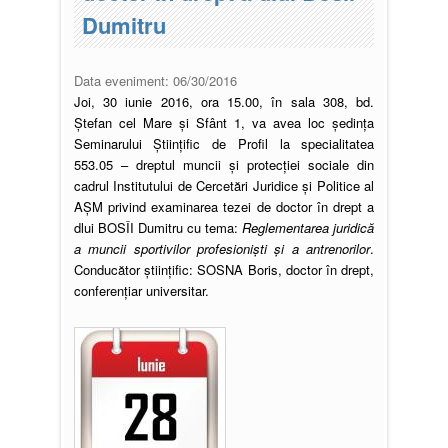
Dumitru
Data eveniment:
06/30/2016
Joi, 30 iunie 2016, ora 15.00, în sala 308, bd.
Ștefan cel Mare și Sfânt 1, va avea loc şedinţa
Seminarului Ştiinţific de Profil la specialitatea
553.05 – dreptul muncii și protecției sociale din
cadrul Institutului de Cercetări Juridice şi Politice al
AŞM privind examinarea tezei de doctor în drept a
dlui BOSÎI Dumitru cu tema:
Reglementarea juridică
a muncii sportivilor profesioniști și a antrenorilor
.
Conducător ştiinţific: SOSNA Boris, doctor în drept,
conferențiar universitar.