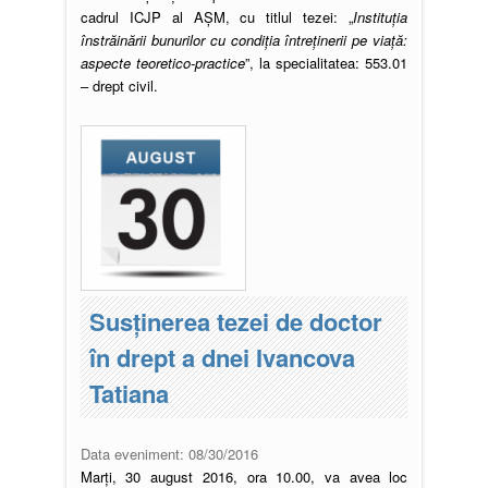
cadrul ICJP al AŞM, cu titlul tezei: „
Instituția
înstrăinării bunurilor cu condiția întreținerii pe viață:
aspecte teoretico-practice
”, la specialitatea: 553.01
– drept civil.
Susţinerea tezei de doctor
în drept a dnei Ivancova
Tatiana
Data eveniment:
08/30/2016
Marți, 30 august 2016, ora 10.00, va avea loc