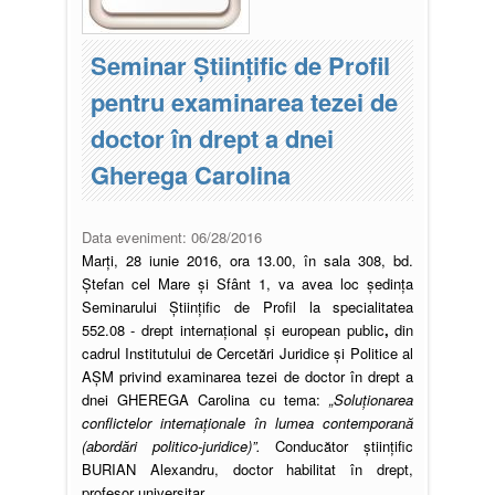
Seminar Științific de Profil
pentru examinarea tezei de
doctor în drept a dnei
Gherega Carolina
Data eveniment:
06/28/2016
Marți, 28 iunie 2016, ora 13.00, în sala 308, bd.
Ștefan cel Mare și Sfânt 1, va avea loc şedinţa
Seminarului Ştiinţific de Profil la specialitatea
552.08 - drept internaţional şi european public
,
din
cadrul Institutului de Cercetări Juridice şi Politice al
AŞM privind examinarea tezei de doctor în drept a
dnei GHEREGA Carolina cu tema:
„
Soluţionarea
conflictelor internaţionale în lumea contemporană
(abordări politico-juridice)”.
Conducător ştiinţific
BURIAN Alexandru, doctor habilitat în drept,
profesor universitar.