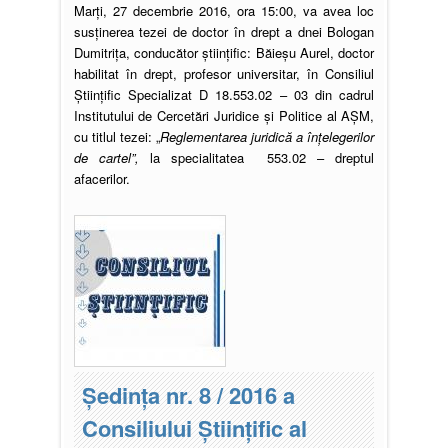
Marți, 27 decembrie 2016, ora 15:00, va avea loc
susținerea tezei de doctor în drept a dnei Bologan
Dumitrița, conducător științific: Băieșu Aurel, doctor
habilitat în drept, profesor universitar, în Consiliul
Ştiinţific Specializat D 18.553.02 – 03 din cadrul
Institutului de Cercetări Juridice şi Politice al AȘM,
cu titlul tezei: „
Reglementarea juridică a înţelegerilor
de cartel”,
la specialitatea 553.02 – dreptul
afacerilor.
Ședinţa nr. 8 / 2016 a
Consiliului Ştiinţific al