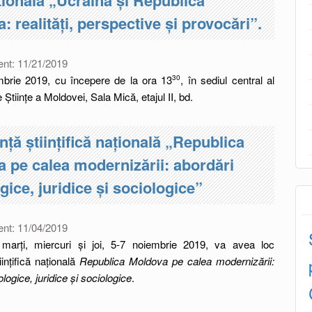
: realități, perspective și provocări”.
ent:
11/21/2019
mbrie 2019, cu începere de la ora 13
, în sediul central al
30
Științe a Moldovei, Sala Mică, etajul II, bd.
nță științifică națională „Republica
 pe calea modernizării: abordări
ogice, juridice și sociologice”
ent:
11/04/2019
 marți, miercuri și joi, 5-7 noiembrie 2019, va avea loc
iințifică națională
Republica Moldova pe calea modernizării:
ologice, juridice și sociologice
.