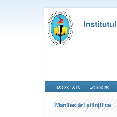
Institutu
Despre ICJPS
Evenimente
Manifestări științifice