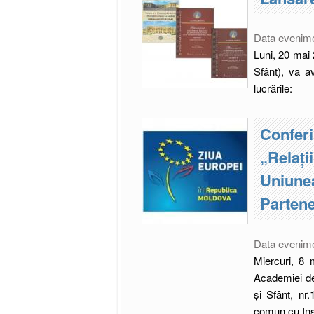
Data evenim
Luni, 20 mai
Sfânt), va a
lucrările:
Conferi
„Relați
Uniunea
Partene
Data evenim
Miercuri, 8 
Academiei de 
și Sfânt, nr.
comun cu Inst