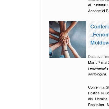
al Institutu
Academiei Ro
Conferi
„Fenome
Moldova
Data evenim
Marți, 7 mai 
Fenomenul sol
sociologică
.
Conferința Șt
Politice și 
din Ucraina 
Republica M