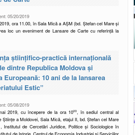
ent:
05/20/2019
 2019, ora 11.00, în Sala Mică a AȘM (bd. Ștefan cel Mare și
vea loc un eveniment de Lansare de Carte cu referință la
nța științifico-practică internațională
ile dintre Republica Moldova și
 Europeană: 10 ani de la lansarea
riatului Estic”
ent:
05/08/2019
mai 2019, cu începere de la ora 10
, în sediul central al
00
Științe a Moldovei, Sala Mică, etajul II, bd. Ștefan cel Mare
1, Institutul de Cercetări Juridice, Politice și Sociologice în
itutul de Istorie, Centrul de Economia Industriei și Serviciilor