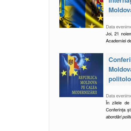
Moldova
Data evenim
Joi, 21 noie
Academiei de 
Conferi
Moldova
politol
Data evenim
În zilele de
Conferința șt
abordări polit