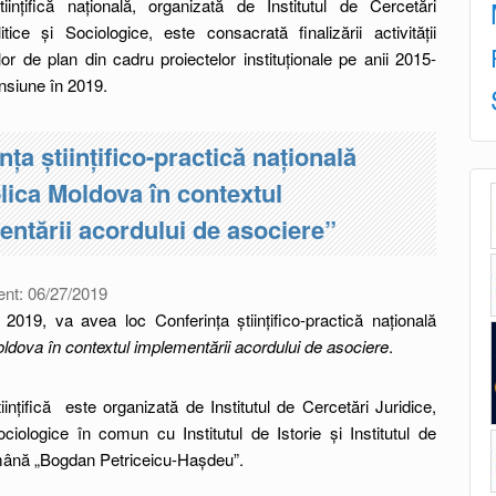
tiințifică națională, organizată de Institutul de Cercetări
itice și Sociologice, este consacrată finalizării activității
r de plan din cadru proiectelor instituționale pe anii 2015-
nsiune în 2019.
nța științifico-practică națională
ica Moldova în contextul
ntării acordului de asociere”
ent:
06/27/2019
 2019, va avea loc Conferința științifico-practică națională
ldova în contextul implementării acordului de asociere
.
iințifică este organizată de Institutul de Cercetări Juridice,
ociologice în comun cu Institutul de Istorie și Institutul de
mână „Bogdan Petriceicu-Hașdeu”.