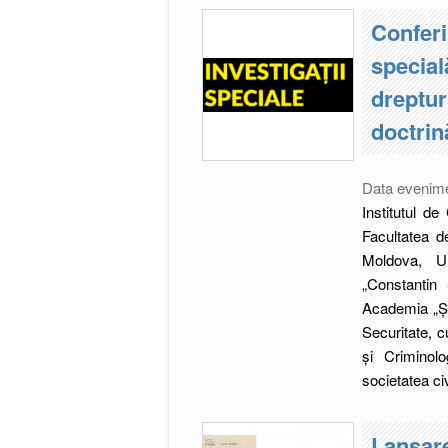
Conferi
special
dreptur
doctrină
Data evenim
Institutul de
Facultatea d
Moldova, Un
„Constantin 
Academia „Ște
Securitate, cu
și Criminolo
societatea civ
Lansare