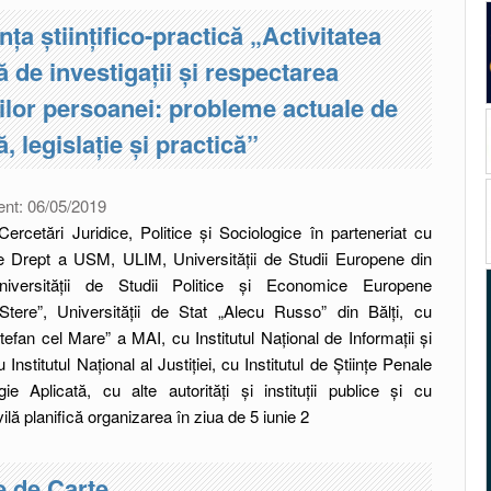
nța științifico-practică „Activitatea
ă de investigații și respectarea
ilor persoanei: probleme actuale de
, legislație și practică”
ent:
06/05/2019
 Cercetări Juridice, Politice și Sociologice în parteneriat cu
e Drept a USM, ULIM, Universității de Studii Europene din
iversității de Studii Politice și Economice Europene
Stere”, Universității de Stat „Alecu Russo” din Bălți, cu
fan cel Mare” a MAI, cu Institutul Național de Informaţii şi
 Institutul Național al Justiției, cu Institutul de Științe Penale
gie Aplicată, cu alte autorități și instituții publice și cu
ilă planifică organizarea în ziua de 5 iunie 2
 de Carte