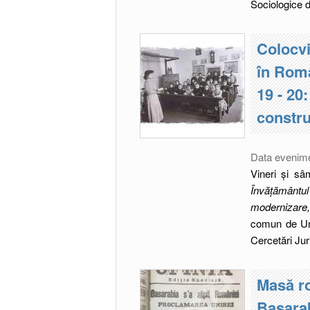
Sociologice d
Colocvi
în Româ
19 - 20
constru
Data evenim
Vineri și sâ
Învățământul 
modernizare,
comun de Univ
Cercetări Juri
Masă ro
Basarab