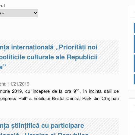
rul
nța internațională „Priorități noi
oliticile culturale ale Republicii
a”
ent:
11/21/2019
embrie 2019, cu începere de la ora 9
, în incinta sălii de
30
Congress Hall” a hotelului Bristol Central Park din Chișinău
ța științifică cu participare
țională „Ucraina și Republica