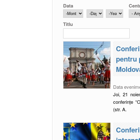
Data
Cent
Month
Day
Year
Titlu
Conferi
pentru p
Moldov
Data evenim
Joi, 21 noi
conferințe “
(str. A.
Conferin
interna