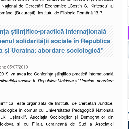
lui Național de Cercetări Economice „Costin C. Kirițescu” al
mâne (București), Institutul de Filologie Română "B.P.
nța științifico-practică internațională
nul solidarității sociale în Republica
 și Ucraina: abordare sociologică”
ent:
05/07/2019
2019, va avea loc Conferința științifico-practică internațională
idarității sociale în Republica Moldova și Ucraina: abordare
iințifică este organizată de Institutul de Cercetări Juridice,
Sociologice în comun cu Universitatea Pedagogică Națională
„K. Ușinskii”, Asociația Sociologilor și Demografilor din
oldova și cu Filiala ucraineană de Sud a Asociației