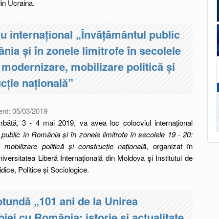
in Ucraina.
u internațional „Învățământul public
nia și în zonele limitrofe în secolele
: modernizare, mobilizare politică și
cție națională”
ent:
05/03/2019
mbătă, 3 - 4 mai 2019, va avea loc colocviul internațional
public în România și în zonele limitrofe în secolele 19 - 20:
 mobilizare politică și construcție națională
, organizat în
ersitatea Liberă Internațională din Moldova și Institutul de
dice, Politice și Sociologice.
tundă „101 ani de la Unirea
iei cu România: istorie și actualitate