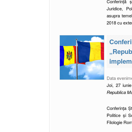
Conferință ș
Juridice, Pol
asupra temelo
2018 cu exte
Conferi
„Republ
impleme
Data evenim
Joi, 27 iunie
Republica Mo
Conferința Șt
Politice și S
Filologie Ro