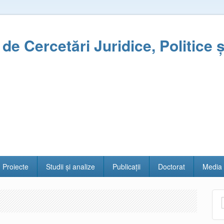
l de Cercetări Juridice, Politice 
Proiecte
Studii și analize
Publicații
Doctorat
Media