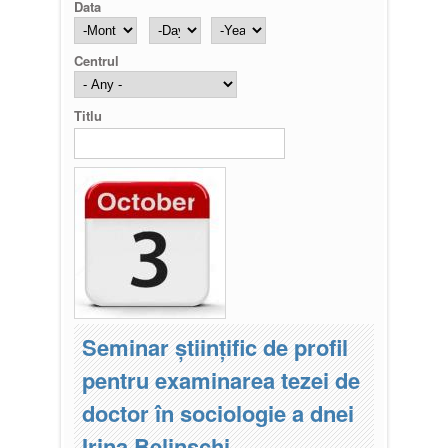
Data
Month
Day
Year
Centrul
Titlu
Seminar științific de profil
pentru examinarea tezei de
doctor în sociologie a dnei
Irina Belinschi