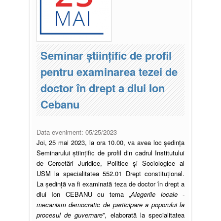
Seminar științific de profil
pentru examinarea tezei de
doctor în drept a dlui Ion
Cebanu
Data eveniment:
05/25/2023
Joi, 25 mai 2023, la ora 10.00, va avea loc ședința
Seminarului științific de profil din cadrul Institutului
de Cercetări Juridice, Politice și Sociologice al
USM la specialitatea 552.01 Drept constituțional.
La ședință va fi examinată teza de doctor în drept a
dlui Ion CEBANU cu tema „
Alegerile locale -
mеcanism dеmocratic dе participarе a poporului la
procеsul dе guvеrnarе
”, elaborată la specialitatea