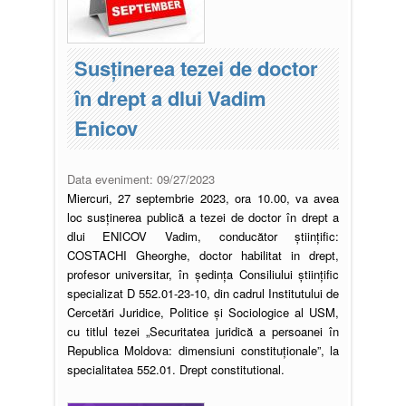
Susţinerea tezei de doctor
în drept a dlui Vadim
Enicov
Data eveniment:
09/27/2023
Miercuri, 27 septembrie 2023, ora 10.00, va avea
loc susţinerea publică a tezei de doctor în drept a
dlui ENICOV Vadim, conducător ştiinţific:
COSTACHI Gheorghe, doctor habilitat in drept,
profesor universitar, în şedinţa Consiliului ştiinţific
specializat D 552.01-23-10, din cadrul Institutului de
Cercetări Juridice, Politice şi Sociologice al USM,
cu titlul tezei „Securitatea juridică a persoanei în
Republica Moldova: dimensiuni constituționale”, la
specialitatea 552.01. Drept constitutional.