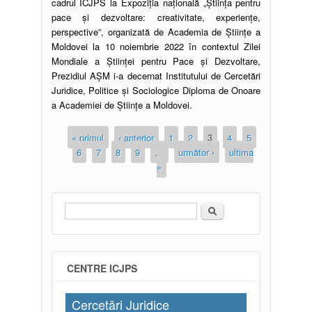
cadrul ICJPS la Expoziția națională „Știința pentru
pace și dezvoltare: creativitate, experiențe,
perspective”, organizată de Academia de Științe a
Moldovei la 10 noiembrie 2022 în contextul Zilei
Mondiale a Științei pentru Pace și Dezvoltare,
Prezidiul AȘM i-a decernat Institutului de Cercetări
Juridice, Politice și Sociologice Diploma de Onoare
a Academiei de Științe a Moldovei.
« primul
‹ anterior
1
2
3
4
5
6
7
8
9
…
următor ›
ultima
»
Căutare
Formular de căutare
CENTRE ICJPS
Cercetări Juridice