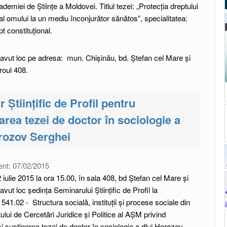
ademiei de Științe a Moldovei. Titlul tezei: „Protecția dreptului
l omului la un mediu înconjurător sănătos”, specialitatea:
t constituțional.
avut loc pe adresa: mun. Chişinău, bd. Ştefan cel Mare şi
iroul 408.
 Științific de Profil pentru
rea tezei de doctor în sociologie a
rozov Serghei
ent:
07/02/2015
 iulie 2015 la ora 15.00, în sala 408, bd Ștefan cel Mare și
a avut loc ședința Seminarului Științific de Profil la
 541.02 - Structura socială, instituții și procese sociale din
tului de Cercetări Juridice și Politice al AȘM privind
 susținerea tezei de doctor în sociologie a dlui Horozov