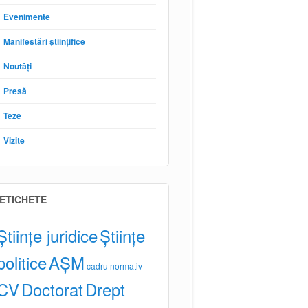
Evenimente
Manifestări științifice
Noutăți
Presă
Teze
Vizite
ETICHETE
Științe juridice
Științe
politice
AȘM
cadru normativ
CV
Doctorat
Drept