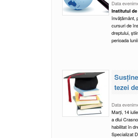
Data evenim
Institutul de
învățământ, p
cursuri de î
dreptului, știi
perioada luni
Susţine
tezei d
Data evenim
Marți, 14 iuli
a dlui Crasno
habilitat în d
Specializat D