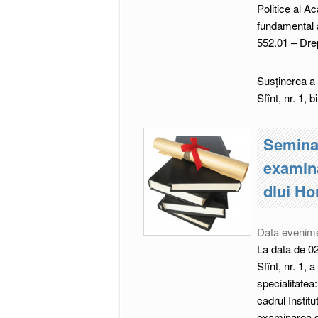
Politice al Ac
fundamental a
552.01 – Drep
Susţinerea a 
Sfînt, nr. 1, b
Seminar
examina
dlui Ho
Data evenim
La data de 02
Sfînt, nr. 1, 
specialitatea:
cadrul Institu
examinarea și