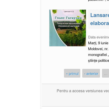
Lansar
elabora
Pagini
Data evenim
Marți, 9 iuni
Moldovei, nr.
monografiei 
științe politice
« primul
‹ anterior
…
Pentru a accesa versiunea veche