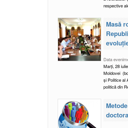
respective ale
Masă ro
Republi
evoluți
Data evenim
Marți, 28 iul
Moldovei (bd.
şi Politice a
politică din 
Metode
doctora