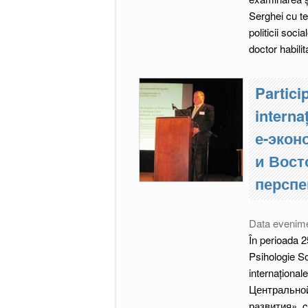
Serghei cu te
politicii soci
doctor habilit
Particip
intern
е-экон
и Вост
перспе
Data evenim
În perioada 2
Psihologie Soc
internațion
Центральной
развития», ca