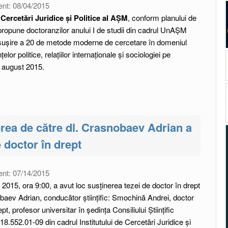
ent:
08/04/2015
 Cercetări Juridice și Politice al AȘM
, conform planului de
ropune doctoranzilor anului I de studii din cadrul UnAȘM
nsușire a 20 de metode moderne de cercetare în domeniul
nțelor politice, relațiilor internaționale și sociologiei pe
i august 2015.
rea de către dl. Crasnobaev Adrian a
e doctor în drept
ent:
07/14/2015
e 2015, ora 9:00, a avut loc susţinerea tezei de doctor în drept
baev Adrian, conducător ştiinţific: Smochină Andrei, doctor
rept, profesor universitar în ședința Consiliului Științific
18.552.01-09 din cadrul Institutului de Cercetări Juridice și