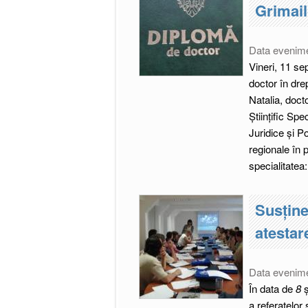
Grimail
Data evenim
Vineri, 11 se
doctor în dre
Natalia, docto
Ştiinţific Spe
Juridice și Po
regionale în 
specialitatea
Susținer
atestar
Data evenim
În data de
8
ș
a referatelor