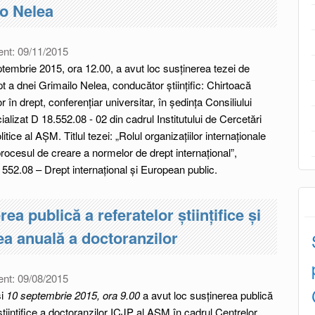
o Nelea
ent:
09/11/2015
ptembrie 2015, ora 12.00, a avut loc susţinerea tezei de
pt a dnei Grimailo Nelea, conducător ştiinţific: Chirtoacă
r în drept, conferențiar universitar, în ședința Consiliului
cializat D 18.552.08 - 02 din cadrul Institutului de Cercetări
litice al AŞM. Titlul tezei: „Rolul organizațiilor internaționale
procesul de creare a normelor de drept internațional”,
: 552.08 – Drept internațional și European public.
ea publică a referatelor științifice și
ea anuală a doctoranzilor
ent:
09/08/2015
i
10 septembrie 2015, ora 9.00
a avut loc susținerea publică
 științifice a doctoranzilor ICJP al AȘM în cadrul Centrelor