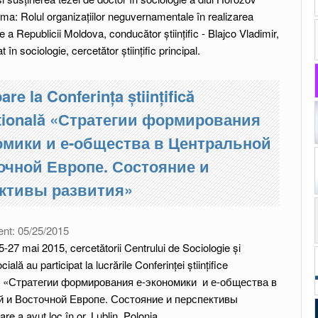
ma: Rolul organizațiilor neguvernamentale în realizarea
ale a Republicii Moldova, conducător științific - Blajco Vladimir,
at în sociologie, cercetător științific principal.
are la Conferința științifică
ațională «Стратегии формирования
омики и е-общества в Центральной
очной Европе. Состояние и
ктивы развития»
ent:
05/25/2015
5-27 mai 2015, cercetătorii Centrului de Sociologie și
ială au participat la lucrările Conferinței științifice
ale «Стратегии формирования е-экономики и е-общества в
 и Восточной Европе. Состояние и перспективы
re a avut loc în or. Lublin, Polonia.