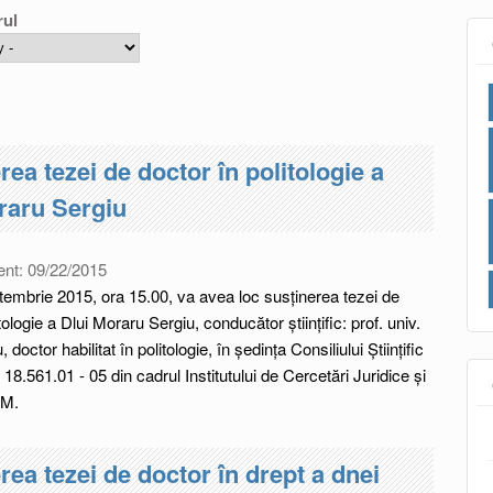
rul
rea tezei de doctor în politologie a
raru Sergiu
ent:
09/22/2015
tembrie 2015, ora 15.00, va avea loc susţinerea tezei de
itologie a Dlui Moraru
Sergiu
, conducător ştiinţific: prof. univ.
 doctor habilitat în politologie, în ședința Consiliului Ştiinţific
18.561.01 - 05 din cadrul Institutului de Cercetări Juridice și
ŞM.
rea tezei de doctor în drept a dnei