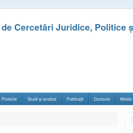
l de Cercetări Juridice, Politice 
Proiecte
Studii și analize
Publicații
Doctorat
Media