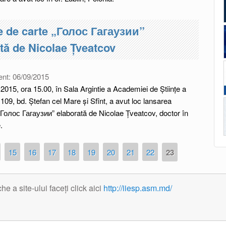
e de carte „Голос Гагаузии”
tă de Nicolae Țveatcov
ent:
06/09/2015
e 2015, ora 15.00, în Sala Argintie a Academiei de Științe a
 109, bd. Ștefan cel Mare și Sfînt, a avut loc lansarea
„Голос Гагаузии” elaborată de Nicolae Țveatcov, doctor în
.
15
16
17
18
19
20
21
22
23
 a site-ului faceți click aici
http://iiesp.asm.md/