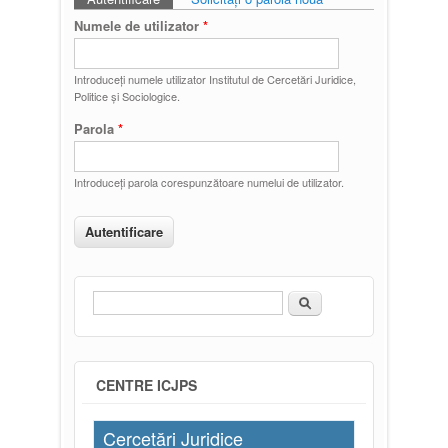
Taburi primare
Numele de utilizator
*
Introduceţi numele utilizator Institutul de Cercetări Juridice,
Politice și Sociologice.
Parola
*
Introduceţi parola corespunzătoare numelui de utilizator.
Căutare
Formular de căutare
CENTRE ICJPS
Cercetări Juridice