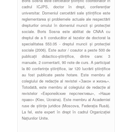
Boris Sosna este cercetător ştiinţific coordonator în
cadrul ICJPS, doctor în drept, conferenţiar
universitar. Domeniul cercetării sale ştiinţifice este
reglementarea şi problemele actuale ale respectării
drepturilor omului în domeniul muncii şi protecţiei
sociale. Boris Sosna este abilitat de CNAA cu
dreptul de a fi conducător al tezelor de doctorat la
specialitatea 553.05 - dreptul muncii şi protecţiei
sociale (2006). Este autor / coautor a peste 500 de
publicaţii didactico-ştiinţifice, dintre care: 3
manuale, 2 comentarii, 90 note de curs. A participat
la 80 conferinţe ştiinţifice, iar 120 lucrării ştiinţifice
au fost publicate peste hotare. Este membru al
colegiului de redacţie al revistei «Закон и жизнь».
Totodată, este membru al colegiului de redacţie al
revistelor «Европейские перспективы», «Наше
право» (Kiev, Ucraina). Este membru al Academiei
ruse de ştiinţe juridice (Moscova, Federaţia Rusă).
La fel, este expert în drept în cadrul Organizaţiei
Națiunilor Unite.