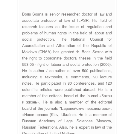
Boris Sosna is senior researcher, doctor of law and
associate professor of law of ILPSR. His field of
research focuses on the issue of regulation and
problems of human rights in the field of labour and
social protection. The National Council for
Accreditation and Attestation of the Republic of
Moldova (CNAA) has granted dr. Boris Sosna with
the right to coordinate doctoral theses in the field
553.05 - right of labour and social protection (2006).
He is author / co-author of over 500 publications,
including 3 textbooks, 2 comments, 90 lecture
notes. He participated in 80 conferences, and 120
scientific articles were published abroad. He is a
member of the editorial board of the journal «Закон
и жизнь». He is also a member of the editorial
board of the journals "Европейские перспективы»,
«Наше право» (Kiev, Ukraine). He is a member of
Russian Academy of Legal Sciences (Moscow,
Russian Federation). Also, he is expert in law of the
Organization of United Nations.