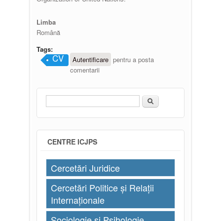
Limba
Română
Tags:
CV
Autentificare
pentru a posta
comentarii
Căutare
Formular de căutare
CENTRE ICJPS
Cercetări Juridice
Cercetări Politice și Relații
Internaționale
Sociologie și Psihologie