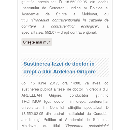
științific specializat D 18.552.02-05 din cadrul
Institutului de Cercetări Juridice și Politice al
Academiei de Științe a Moldovei, cu
titlul
”Procedura contravențională în cazurile de
comitere a contravențiilor ecologice”
, la
specialitatea: 552.07 – drept contravențional.
Citește mai mult
despre Susţinerea tezei de doctor
în drept a dlui Crețu Andrian
Susţinerea tezei de doctor în
drept a dlui Ardelean Grigore
Joi, 15 iunie 2017, ora 14:00, va avea loc
susținerea publică a tezei de doctor în drept a dlui
ARDELEAN Grigore, conducător științific
TROFIMOV Igor, doctor în drept, conferențiar
universitar, în Consiliul științific specializat D
18.552.02-05 din cadrul Institutului de Cercetări
Juridice și Politice al Academiei de Științe a
Moldovei, cu titlul
”Repararea prejudiciului