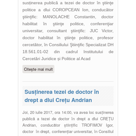
susținerea publică a tezei de doctor în ştiinţe
politice a dlui COROPCEAN Ion, conducător
ştiinţific: MANOLACHE Constantin, doctor
habilitat în ştiinţe politice, conferenţiar
universitar, consultant ştiinţific: JUC Victor,
doctor habilitat în ştiinţe politice, profesor
cercetător, în Consiliului Ştiinţific Specializat DH
18.561.01-02 din cadrul Institutului de
Cercetări Juridice și Politice al Acad
Citește mai mult
despre Susţinerea tezei de doctor
în ştiinţe politice a dlui Coropcean
Ion
Susţinerea tezei de doctor în
drept a dlui Crețu Andrian
Joi, 20 iulie 2017, ora 14:00, va avea loc susținerea
publică a tezei de doctor în drept a dlui CREȚU
Andrian, conducător științific TROFIMOV Igor,
doctor în drept, conferențiar universitar, în Consiliul