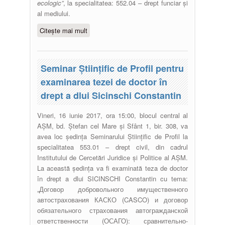
ecologic”
, la specialitatea: 552.04 – drept funciar și
al mediului.
Citește mai mult
despre Susţinerea tezei de doctor
în drept a dlui Ardelean Grigore
Seminar Științific de Profil pentru
examinarea tezei de doctor în
drept a dlui Sicinschi Constantin
Vineri, 16 iunie 2017, ora 15:00, blocul central al
AȘM, bd. Ștefan cel Mare și Sfânt 1, bir. 308, va
avea loc şedinţa Seminarului Ştiinţific de Profil la
specialitatea 553.01 – drept civil, din cadrul
Institutului de Cercetări Juridice şi Politice al AŞM.
La această ședința va fi examinată teza de doctor
în drept a dlui SICINSCHI Constantin cu tema:
„Договор добровольного имущественного
автострахования КАСКО (CASCO) и договор
обязательного страхования автогражданской
ответственности (ОСАГО): сравнительно-