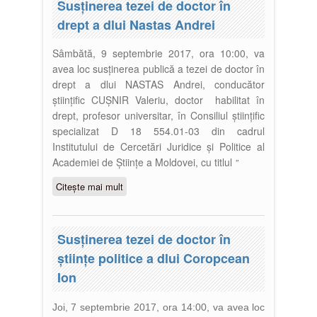
Susţinerea tezei de doctor în
drept a dlui Nastas Andrei
Sâmbătă, 9 septembrie 2017, ora 10:00, va
avea loc susținerea publică a tezei de doctor în
drept a dlui NASTAS Andrei, conducător
științific CUȘNIR Valeriu, doctor habilitat în
drept, profesor universitar, în Consiliul științific
specializat D 18 554.01-03 din cadrul
Institutului de Cercetări Juridice și Politice al
Academiei de Științe a Moldovei, cu titlul
”
Citește mai mult
despre Susţinerea tezei de doctor
în drept a dlui Nastas Andrei
Susţinerea tezei de doctor în
ştiinţe politice a dlui Coropcean
Ion
Joi, 7 septembrie 2017, ora 14:00, va avea loc