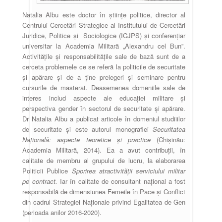
Natalia Albu este doctor în științe politice,
director al
Centrului Cercetări Strategice al Institutului de Cercetări
Juridice, Politice
și
Sociologice (ICJPS)
și conferențiar
universitar la Academia Militară „Alexandru cel Bun”.
Activitățile și responsabilitățile sale de bază sunt de a
cerceta problemele ce se referă la politicile de securitate
și apărare și de a ține prelegeri și seminare pentru
cursurile de masterat. Deasemenea domeniile sale de
interes includ aspecte ale educației militare și
perspectiva gender în sectorul de securitate și apărare.
Dr Natalia Albu a publicat articole în domeniul studiiilor
de securitate și este autorul monografiei
Securitatea
Națională: aspecte teoretice și practice
(Chișinău:
Academia Militară, 2014)
.
Ea a avut contribuții, în
calitate de membru al grupului de lucru, la elaborarea
Politicii Publice
Sporirea atractivității serviciului militar
pe contract.
Iar în calitate de consultant național a fost
responsabilă de dimensiunea Femeile în Pace și Conflict
din cadrul Strategiei Naționale privind Egalitatea de Gen
(perioada anilor 2016-2020).