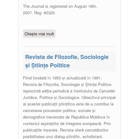
The Journal is registered on Аugust 16th,
2007. Reg. #2320.
Citește mai mult
despre Revista Law and Politology
/ Право и политология
Revista de Filozofie, Sociologie
şi Ştiinţe Politice
Fiind fondată în 1953 și actualizată în 1991,
Revista de Filozofie, Sociologie şi Ştiinţe Politice
reprezintă ediţia periodică a Institutului de Cercetări
Juridice, Politice și Sociologice. Obiectivul principal
al acestei publicații științifice este de a contribui la
cercetarea proceselor politice, sociale și
demografice traversate de Republica Moldova în
contextul aspiraţiilor de integrare europeană. Prin
publicațiile inserate, Revista oferă cercetătorilor
posibilitatea unui dialog ştiinţific, echidistant,