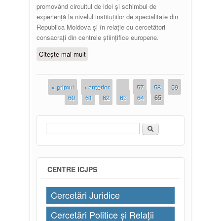
promovând circuitul de idei și schimbul de
experiență la nivelul instituțiilor de specialitate din
Republica Moldova și în relație cu cercetători
consacrați din centrele științifice europene.
Citește mai mult
despre Revista de Filozofie,
Sociologie şi Ştiinţe Politice
« primul
‹ anterior
…
57
58
59
Pagini
60
61
62
63
64
65
Căutare
Formular de căutare
CENTRE ICJPS
Cercetări Juridice
Cercetări Politice și Relații