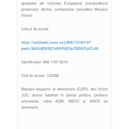
apropierii de Uniunea Europeană
(conducătorul
proiectului: doctor, conferențiar cercetător Mocanu
Victor).
Link-ul de acces:
https://us02web.zoom.us/j/85817078319?
pwd=Qk9UdjNXN21idHhRdE9jcDBNUFptZz09
Identificator: 858 1707 8319
Cod de acces: 123456
Mesajul respectiv al directorului ICJPS, dlui Victor
JUC, doctor habilitat în științe politice, profesor
universitar, către AȘM, MECC și ANCD se
anexează.