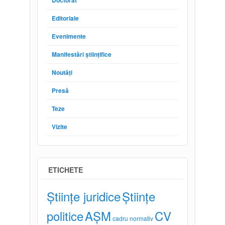
Editoriale
Evenimente
Manifestări științifice
Noutăți
Presă
Teze
Vizite
ETICHETE
Științe juridice
Științe
politice
AȘM
CV
cadru normativ