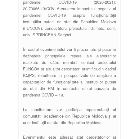
pandemiei COVID-19 (2020-2021):
20.70086.13/COV Atenuarea impactului negativ al
pandemiei COVID-19 asupra funcționalității
instituțiilor puterii de stat din Republica Moldova
(FUNCOV), conducătorul proiectului: dr. hab., conf.
univ. SPRINCEAN Serghei.
În cadrul evenimentului vor fi prezentate și puse în
dezbatere principalele repere ale elaborărilor
realizate de către membrii echipei proiectului
FUNCOV și ale altor cercetători științifici din cadrul
ICJPS, referitoare la perspectivele de creștere a
capacităților de funcționalitate a instituțiilor puterii
de stat din RM în contextul crizei cauzate de
pandemia COVID – 19.
La manifestare vor participa reprezentanți ai
comunității academice din Republica Moldova și ai
unor instituții de stat din Republica Moldova.
Evenimentul este adresat atât cercetătorilor și