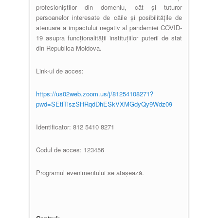
profesioniștilor din domeniu, cât și tuturor
persoanelor interesate de căile și posibilitățile de
atenuare a impactului negativ al pandemiei COVID-
19 asupra funcționalității instituțiilor puterii de stat
din Republica Moldova.
Link-ul de acces:
https://us02web.zoom.us/j/81254108271?
pwd=SEtlTiszSHRqdDhESkVXMGdyQy9Wdz09
Identificator: 812 5410 8271
Codul de acces: 123456
Programul evenimentului se atașează.