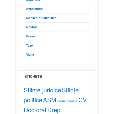
Evenimente
Manifestări științifice
Noutăți
Presă
Teze
Vizite
ETICHETE
Științe juridice
Științe
politice
AȘM
CV
cadru normativ
Doctorat
Drept