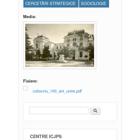
CERCETĂRI STRATEGICE
SOCIOLOGIE
Media:
Fisiere:
colocviu_100_ani_unire.pdf
Căutare
Formular de căutare
CENTRE ICJPS