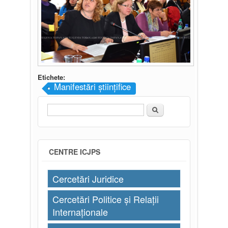
Etichete:
Manifestări științifice
Căutare
Formular de căutare
CENTRE ICJPS
Cercetări Juridice
Cercetări Politice și Relații
Internaționale