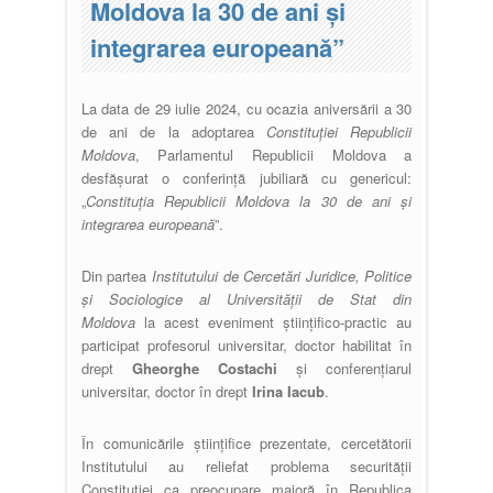
Moldova la 30 de ani și
integrarea europeană”
La data de 29 iulie 2024, cu ocazia aniversării a 30
de ani de la adoptarea
Constituției Republicii
Moldova
, Parlamentul Republicii Moldova a
desfășurat o conferință jubiliară cu genericul:
„
Constituția Republicii Moldova la 30 de ani și
integrarea europeană
”.
Din partea
Institutului de Cercetări Juridice, Politice
și Sociologice al Universității de Stat din
Moldova
la acest eveniment științifico-practic au
participat profesorul universitar, doctor habilitat în
drept
Gheorghe Costachi
și conferențiarul
universitar, doctor în drept
Irina Iacub
.
În comunicările științifice prezentate, cercetătorii
Institutului au reliefat problema securității
Constituției ca preocupare majoră în Republica