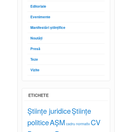
Editoriale
Evenimente
Manifestări științifice
Noutăți
Presă
Teze
Vizite
ETICHETE
Științe juridice
Științe
politice
AȘM
CV
cadru normativ