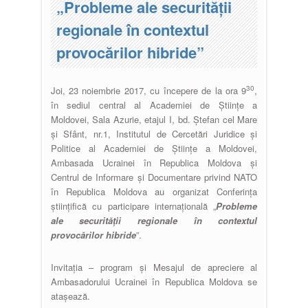
„Probleme ale securității
regionale în contextul
provocărilor hibride”
30
Joi, 23 noiembrie 2017, cu începere de la ora 9
,
în sediul central al Academiei de Științe a
Moldovei, Sala Azurie, etajul I, bd. Ștefan cel Mare
și Sfânt, nr.1, Institutul de Cercetări Juridice și
Politice al Academiei de Științe a Moldovei,
Ambasada Ucrainei în Republica Moldova și
Centrul de Informare și Documentare privind NATO
în Republica Moldova au organizat Conferința
științifică cu participare internațională „
Probleme
ale securității regionale în contextul
provocărilor hibride
”.
Invitația – program și Mesajul de apreciere al
Ambasadorului Ucrainei în Republica Moldova se
atașează.