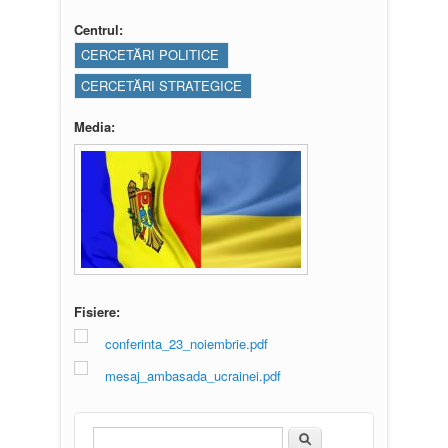
Centrul:
CERCETĂRI POLITICE
CERCETĂRI STRATEGICE
Media:
Fisiere:
conferinta_23_noiembrie.pdf
mesaj_ambasada_ucrainei.pdf
Căutare