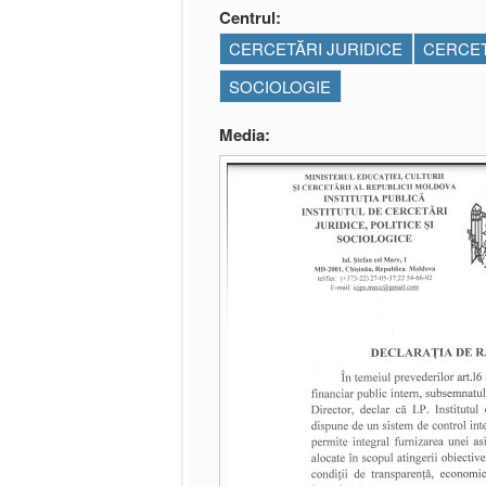
Centrul:
CERCETĂRI JURIDICE
CERCET
SOCIOLOGIE
Media: