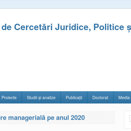
l de Cercetări Juridice, Politice 
Proiecte
Studii și analize
Publicații
Doctorat
Media
re managerială pe anul 2020