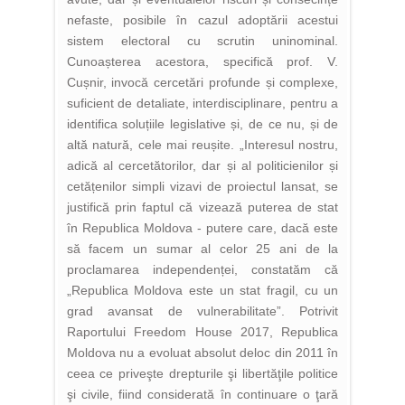
nefaste, posibile în cazul adoptării acestui
sistem electoral cu scrutin uninominal.
Cunoașterea acestora, specifică prof. V.
Cușnir, invocă cercetări profunde și complexe,
suficient de detaliate, interdisciplinare, pentru a
identifica soluțiile legislative și, de ce nu, și de
altă natură, cele mai reușite. „Interesul nostru,
adică al cercetătorilor, dar și al politicienilor și
cetățenilor simpli vizavi de proiectul lansat, se
justifică prin faptul că vizează puterea de stat
în Republica Moldova - putere care, dacă este
să facem un sumar al celor 25 ani de la
proclamarea independenței, constatăm că
„Republica Moldova este un stat fragil, cu un
grad avansat de vulnerabilitate”. Potrivit
Raportului Freedom House 2017, Republica
Moldova nu a evoluat absolut deloc din 2011 în
ceea ce priveşte drepturile şi libertăţile politice
şi civile, fiind considerată în continuare o ţară