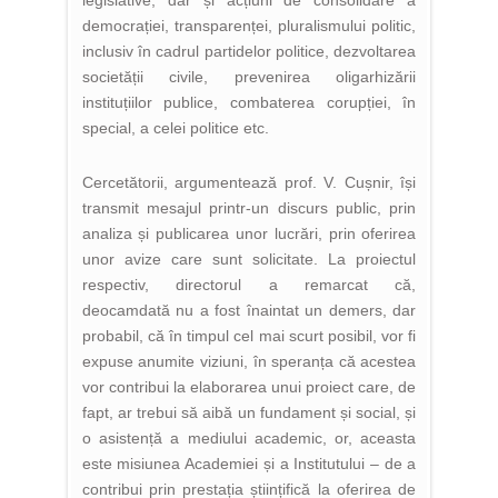
legislative, dar și acțiuni de consolidare a
democrației, transparenței, pluralismului politic,
inclusiv în cadrul partidelor politice, dezvoltarea
societății civile, prevenirea oligarhizării
instituțiilor publice, combaterea corupției, în
special, a celei politice etc.
Cercetătorii, argumentează prof. V. Cușnir, își
transmit mesajul printr-un discurs public, prin
analiza și publicarea unor lucrări, prin oferirea
unor avize care sunt solicitate. La proiectul
respectiv, directorul a remarcat că,
deocamdată nu a fost înaintat un demers, dar
probabil, că în timpul cel mai scurt posibil, vor fi
expuse anumite viziuni, în speranța că acestea
vor contribui la elaborarea unui proiect care, de
fapt, ar trebui să aibă un fundament și social, și
o asistență a mediului academic, or, aceasta
este misiunea Academiei și a Institutului – de a
contribui prin prestația științifică la oferirea de