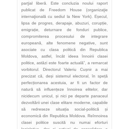
parţial liberă. Este concluzia noului raport
publicat de Freedom House (organizaţie
internaţională cu sediul la New York). Eșecul,
lipsa de progres, derapaje, abuzuri, corupție,
emigrație, deturnare de fonduri publice,
compromiterea procesului de integrare
europeană, alte fenomene negative, sunt
asociate cu clasa politică din Republica
Moldova, astfel, încât ideea înnoirii clasei
politice, astăzi este foarte actuală”, a remarcat
vorbitorul. Directorul Valeriu Cușnir a mai
precizat că, deși sistemul electoral, în speță
perfecționarea acestuia, ar fi un factor de
natură să influențeze înnoirea elitelor, dar
nicidecum unicul, și nici pe departe panaceul
dezvoltării unei clase elitare moderne, capabile
să redreseze situația social-politică și
economică din Republica Moldova. Reînnoirea
clasei politice suscită nu numai eforturi