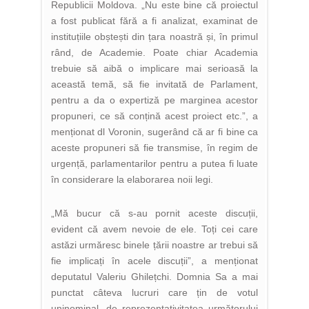
Republicii Moldova. „Nu este bine că proiectul
a fost publicat fără a fi analizat, examinat de
instituțiile obștești din țara noastră și, în primul
rând, de Academie. Poate chiar Academia
trebuie să aibă o implicare mai serioasă la
această temă, să fie invitată de Parlament,
pentru a da o expertiză pe marginea acestor
propuneri, ce să conțină acest proiect etc.”, a
menționat dl Voronin, sugerând că ar fi bine ca
aceste propuneri să fie transmise, în regim de
urgență, parlamentarilor pentru a putea fi luate
în considerare la elaborarea noii legi.
„Mă bucur că s-au pornit aceste discuții,
evident că avem nevoie de ele. Toți cei care
astăzi urmăresc binele țării noastre ar trebui să
fie implicați în acele discuții”, a menționat
deputatul Valeriu Ghilețchi. Domnia Sa a mai
punctat câteva lucruri care țin de votul
uninominal, de reprezentativitatea următorului