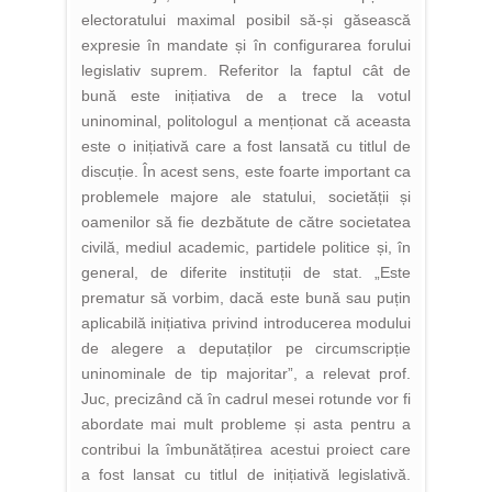
electoratului maximal posibil să-și găsească
expresie în mandate și în configurarea forului
legislativ suprem. Referitor la faptul cât de
bună este inițiativa de a trece la votul
uninominal, politologul a menționat că aceasta
este o inițiativă care a fost lansată cu titlul de
discuție. În acest sens, este foarte important ca
problemele majore ale statului, societății și
oamenilor să fie dezbătute de către societatea
civilă, mediul academic, partidele politice și, în
general, de diferite instituții de stat. „Este
prematur să vorbim, dacă este bună sau puțin
aplicabilă inițiativa privind introducerea modului
de alegere a deputaților pe circumscripție
uninominale de tip majoritar”, a relevat prof.
Juc, precizând că în cadrul mesei rotunde vor fi
abordate mai mult probleme și asta pentru a
contribui la îmbunătățirea acestui proiect care
a fost lansat cu titlul de inițiativă legislativă.