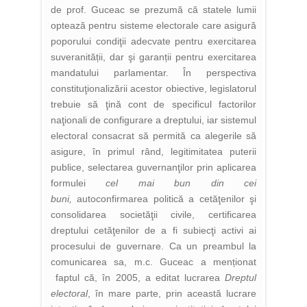
de prof. Guceac se prezumă că statele lumii
optează pentru sisteme electorale care asigură
poporului condiţii adecvate pentru exercitarea
suveranității, dar şi garanții pentru exercitarea
mandatului parlamentar. În perspectiva
constituţionalizării acestor obiective, legislatorul
trebuie să ţină cont de specificul factorilor
naţionali de configurare a dreptului, iar sistemul
electoral consacrat să permită ca alegerile să
asigure, în primul rând, legitimitatea puterii
publice, selectarea guvernanţilor prin aplicarea
formulei
cel mai bun din cei
buni,
autoconfirmarea politică a cetăţenilor şi
consolidarea societăţii civile, certificarea
dreptului cetăţenilor de a fi subiecţi activi ai
procesului de guvernare. Ca un preambul la
comunicarea sa, m.c. Guceac a menționat
faptul că, în 2005, a editat lucrarea
Dreptul
electoral
, în mare parte, prin această lucrare