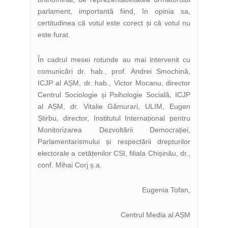
parlament, importantă fiind, în opinia sa,
certitudinea că votul este corect și că votul nu
este furat.
În cadrul mesei rotunde au mai intervenit cu
comunicări dr. hab., prof. Andrei Smochină,
ICJP al AȘM, dr. hab., Victor Mocanu, director
Centrul Sociologie și Psihologie Socială, ICJP
al AȘM, dr. Vitalie Gămurari, ULIM, Eugen
Știrbu, director, Institutul Internațional pentru
Monitorizarea Dezvoltării Democrației,
Parlamentarismului și respectării drepturilor
electorale a cetățenilor CSI, filiala Chișinău, dr.,
conf. Mihai Corj ș.a.
Eugenia Tofan,
Centrul Media al AȘM