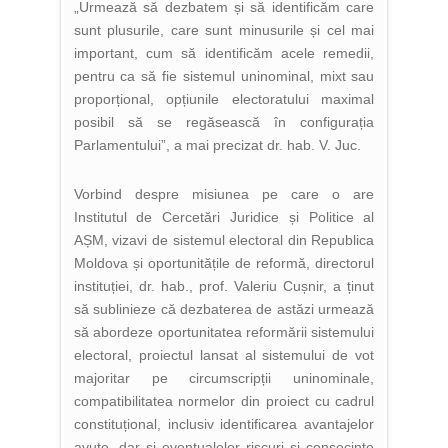
„Urmează să dezbatem și să identificăm care
sunt plusurile, care sunt minusurile și cel mai
important, cum să identificăm acele remedii,
pentru ca să fie sistemul uninominal, mixt sau
proporțional, opțiunile electoratului maximal
posibil să se regăsească în configurația
Parlamentului”, a mai precizat dr. hab. V. Juc.
Vorbind despre misiunea pe care o are
Institutul de Cercetări Juridice și Politice al
AȘM, vizavi de sistemul electoral din Republica
Moldova și oportunitățile de reformă, directorul
instituției, dr. hab., prof. Valeriu Cușnir, a ținut
să sublinieze că dezbaterea de astăzi urmează
să abordeze oportunitatea reformării sistemului
electoral, proiectul lansat al sistemului de vot
majoritar pe circumscripții uninominale,
compatibilitatea normelor din proiect cu cadrul
constituțional, inclusiv identificarea avantajelor
avute, dar și eventualelor riscuri și consecințe