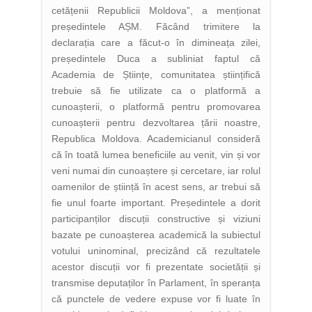
cetățenii Republicii Moldova”, a menționat
președintele AȘM. Făcând trimitere la
declarația care a făcut-o în dimineața zilei,
președintele Duca a subliniat faptul că
Academia de Științe, comunitatea științifică
trebuie să fie utilizate ca o platformă a
cunoașterii, o platformă pentru promovarea
cunoașterii pentru dezvoltarea țării noastre,
Republica Moldova. Academicianul consideră
că în toată lumea beneficiile au venit, vin și vor
veni numai din cunoaștere și cercetare, iar rolul
oamenilor de știință în acest sens, ar trebui să
fie unul foarte important. Președintele a dorit
participanților discuții constructive și viziuni
bazate pe cunoașterea academică la subiectul
votului uninominal, precizând că rezultatele
acestor discuții vor fi prezentate societății și
transmise deputaților în Parlament, în speranța
că punctele de vedere expuse vor fi luate în