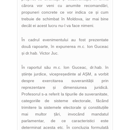
cărora vor veni cu anumite recomandări,
propuneri concrete ce vor indica ce și cum
trebuie de schimbat în Moldova, iar mai bine
decât ei acest lucru nu-l va face nimeni.
În cadrul evenimentului au fost prezentate
două rapoarte, în expunerea m.c. Ion Guceac
și dr.hab. Victor Juc.
În raportul său m.c. Ion Guceac, dr.hab. în
științe jurdice, vicepreședinte al AȘM, a vorbit
despre exercitarea suveranității prin
reprezentare și dimensiunea juridică.
Profesorul s-a referit la tipurile de suveranitate,
categoriile de sisteme electorale, făcând
trimitere la sistemele electorale și constituțiile
mai multor țări, invocând mandatul
parlamentar, de ce caracteristici este
determinat acesta etc. În concluzia formulată