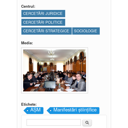
Centrul:
CERCETĂRI JURIDICE
CERCETĂRI POLITICE
CERCETĂRI STRATEGICE
SOCIOLOGIE
Media:
Etichete:
AȘM
Manifestări științifice
Căutare
Formular de căutare