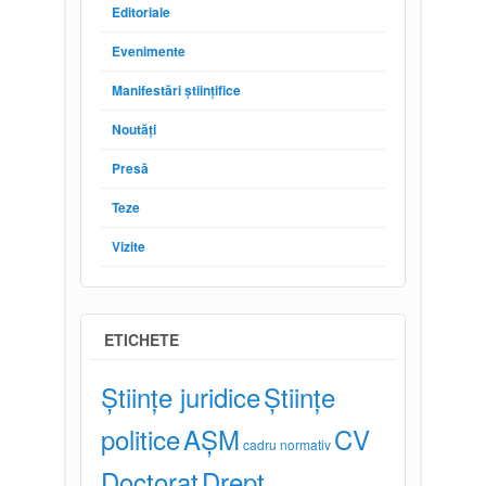
Editoriale
Evenimente
Manifestări științifice
Noutăți
Presă
Teze
Vizite
ETICHETE
Științe juridice
Științe
politice
AȘM
CV
cadru normativ
Doctorat
Drept