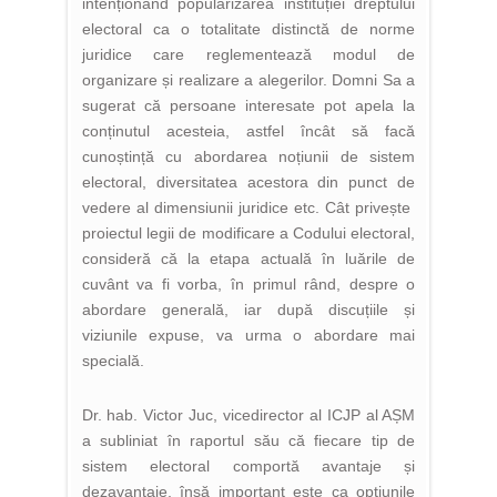
intenționând popularizarea instituției dreptului
electoral ca o totalitate distinctă de norme
juridice care reglementează modul de
organizare și realizare a alegerilor. Domni Sa a
sugerat că persoane interesate pot apela la
conținutul acesteia, astfel încât să facă
cunoștință cu abordarea noțiunii de sistem
electoral, diversitatea acestora din punct de
vedere al dimensiunii juridice etc. Cât privește
proiectul legii de modificare a Codului electoral,
consideră că la etapa actuală în luările de
cuvânt va fi vorba, în primul rând, despre o
abordare generală, iar după discuțiile și
viziunile expuse, va urma o abordare mai
specială.
Dr. hab. Victor Juc, vicedirector al ICJP al AȘM
a subliniat în raportul său că fiecare tip de
sistem electoral comportă avantaje și
dezavantaje, însă important este ca opțiunile