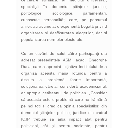
cercetare științifică, ai mediului universitar,
specialiști în domeniul științelor juridice,
politologice, sociologice, parlamentari,
cunoscute personalități care, pe parcursul
anilor, au acumulat o experiență bogată privind
organizarea și desfășurarea alegerilor, dar și
popularizarea normelor electorale.
Cu un cuvânt de salut către participanți s-a
adresat președintele AȘM, acad. Gheorghe
Duca, care a apreciat inițiativa Institutului de a
organiza această masă rotundă pentru a
discuta o problemă foarte importantă,
soluționarea căreia, consideră academicianul,
ar apropia cetățeanul de politician. „Consider
că aceasta este o problemă care ne frământă
pe noi toți și cred că opinia specialiștilor, din
domeniul științelor politice, juridice din cadrul
ICJP trebuie să aibă impact atât pentru
politicieni, cât și pentru societate, pentru