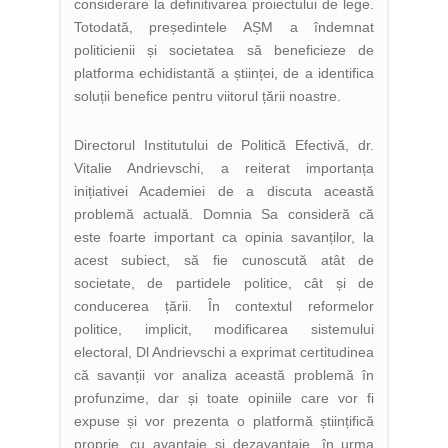
considerare la definitivarea proiectului de lege.
Totodată, președintele AȘM a îndemnat
politicienii și societatea să beneficieze de
platforma echidistantă a științei, de a identifica
soluții benefice pentru viitorul țării noastre.
Directorul Institutului de Politică Efectivă, dr.
Vitalie Andrievschi, a reiterat importanța
inițiativei Academiei de a discuta această
problemă actuală. Domnia Sa consideră că
este foarte important ca opinia savanților, la
acest subiect, să fie cunoscută atât de
societate, de partidele politice, cât și de
conducerea țării. În contextul reformelor
politice, implicit, modificarea sistemului
electoral, Dl Andrievschi a exprimat certitudinea
că savanții vor analiza această problemă în
profunzime, dar și toate opiniile care vor fi
expuse și vor prezenta o platformă științifică
proprie, cu avantaje și dezavantaje, în urma