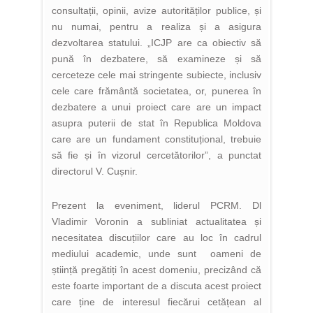
consultații, opinii, avize autorităților publice, și
nu numai, pentru a realiza și a asigura
dezvoltarea statului. „ICJP are ca obiectiv să
pună în dezbatere, să examineze și să
cerceteze cele mai stringente subiecte, inclusiv
cele care frământă societatea, or, punerea în
dezbatere a unui proiect care are un impact
asupra puterii de stat în Republica Moldova
care are un fundament constituțional, trebuie
să fie și în vizorul cercetătorilor”, a punctat
directorul V. Cușnir.
Prezent la eveniment, liderul PCRM. Dl
Vladimir Voronin a subliniat actualitatea și
necesitatea discuțiilor care au loc în cadrul
mediului academic, unde sunt oameni de
știință pregătiți în acest domeniu, precizând că
este foarte important de a discuta acest proiect
care ține de interesul fiecărui cetățean al