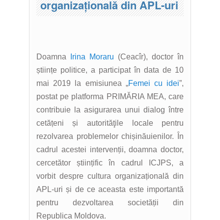
organizațională din APL-uri
Doamna
Irina Moraru
(Ceacîr), doctor în
științe politice, a participat în data de 10
mai 2019 la emisiunea „
Femei cu idei
”,
postat pe platforma PRIMĂRIA MEA, care
contribuie la asigurarea unui dialog între
cetățeni și autorităţile locale pentru
rezolvarea problemelor chișinăuienilor. În
cadrul acestei intervenții, doamna doctor,
cercetător științific în cadrul ICJPS, a
vorbit despre cultura organizațională din
APL-uri și de ce aceasta este importantă
pentru dezvoltarea societății din
Republica Moldova.