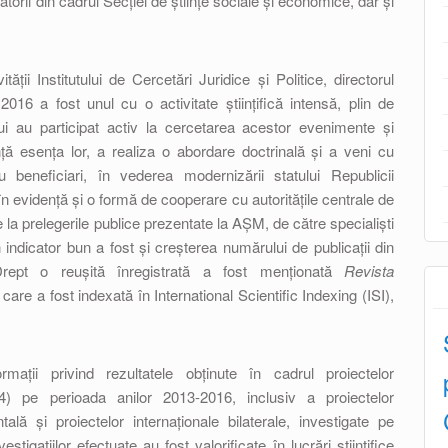
torii din cadrul Secției de științe sociale și economice, dar și
ății Institutului de Cercetări Juridice și Politice, directorul
016 a fost unul cu o activitate științifică intensă, plin de
ului au participat activ la cercetarea acestor evenimente și
ă esența lor, a realiza o abordare doctrinală și a veni cu
 beneficiari, în vederea modernizării statului Republicii
n evidență și o formă de cooperare cu autoritățile centrale de
 la prelegerile publice prezentate la AȘM, de către specialiști
 Un indicator bun a fost și creșterea numărului de publicații din
e. Drept o reușită înregistrată a fost menționată
Revista
care a fost indexată în International Scientific Indexing (ISI),
rmații privind rezultatele obținute în cadrul proiectelor
e (4) pe perioada anilor 2013-2016, inclusiv a proiectelor
ală și proiectelor internaționale bilaterale, investigate pe
stigațiilor efectuate au fost valorificate în lucrări științifice