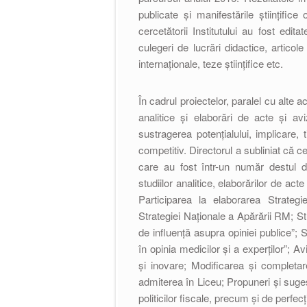
publicate și manifestările științifice
cercetătorii Institutului au fost editat
culegeri de lucrări didactice, articol
internaționale, teze științifice etc.
În cadrul proiectelor, paralel cu alte a
analitice și elaborări de acte și a
sustragerea potențialului, implicare,
competitiv. Directorul a subliniat că ce
care au fost într-un număr destul d
studiilor analitice, elaborărilor de ac
Participarea la elaborarea Strategi
Strategiei Naționale a Apărării RM; St
de influență asupra opiniei publice”; 
în opinia medicilor și a experților”; A
și inovare; Modificarea și completar
admiterea în Liceu; Propuneri și suges
politicilor fiscale, precum și de perfec