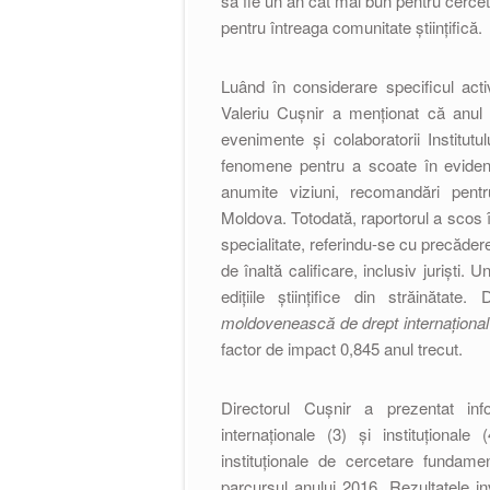
să fie un an cât mai bun pentru cercetă
pentru întreaga comunitate științifică.
Luând în considerare specificul activit
Valeriu Cușnir a menționat că anul 2
evenimente și colaboratorii Institut
fenomene pentru a scoate în evidenț
anumite viziuni, recomandări pentru
Moldova. Totodată, raportorul a scos î
specialitate, referindu-se cu precădere
de înaltă calificare, inclusiv juriști.
edițiile științifice din străinătat
moldovenească de drept internațional
factor de impact 0,845 anul trecut.
Directorul Cușnir a prezentat info
internaționale (3) și instituțional
instituționale de cercetare fundament
parcursul anului 2016. Rezultatele inve