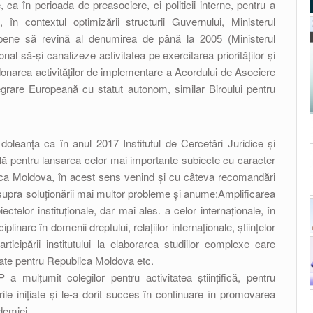
e, ca în perioada de preasociere, ci politicii interne, pentru a
, în contextul optimizării structurii Guvernului, Ministerul
ropene să revină al denumirea de până la 2005 (Ministerul
onal să-și canalizeze activitatea pe exercitarea priorităților și
ordonarea activităților de implementare a Acordului de Asociere
tegrare Europeană cu statut autonom, similar Biroului pentru
doleanța ca în anul 2017 Institutul de Cercetări Juridice și
ilă pentru lansarea celor mai importante subiecte cu caracter
ublica Moldova, în acest sens venind și cu câteva recomandări
r asupra soluționării mai multor probleme și anume:Amplificarea
iectelor instituționale, dar mai ales. a celor internaționale, în
ciplinare în domenii dreptului, relațiilor internaționale, științelor
participării institutului la elaborarea studiilor complexe care
uritate pentru Republica Moldova etc.
P a mulțumit colegilor pentru activitatea științifică, pentru
le inițiate și le-a dorit succes în continuare în promovarea
ademiei.