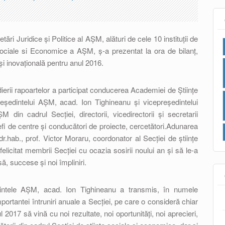
tări Juridice și Politice al AȘM, alături de cele 10 instituții de
 Sociale si Economice a AȘM, ș-a prezentat la ora de bilanț,
ă și inovațională pentru anul 2016.
rii rapoartelor a participat conducerea Academiei de Ştiinţe
eședintelui AȘM, acad. Ion Tighineanu și vicepreședintelui
n cadrul Secţiei, directorii, vicedirectorii și secretarii
, șefi de centre și conducători de proiecte, cercetători.Adunarea
r.hab., prof. Victor Moraru, coordonator al Secției de științe
icitat membrii Secției cu ocazia sosirii noului an și să le-a
să, succese și noi împliniri.
dintele AȘM, acad. Ion Tighineanu a transmis, în numele
portantei întruniri anuale a Secției, pe care o consideră chiar
l 2017 să vină cu noi rezultate, noi oportunități, noi aprecieri,