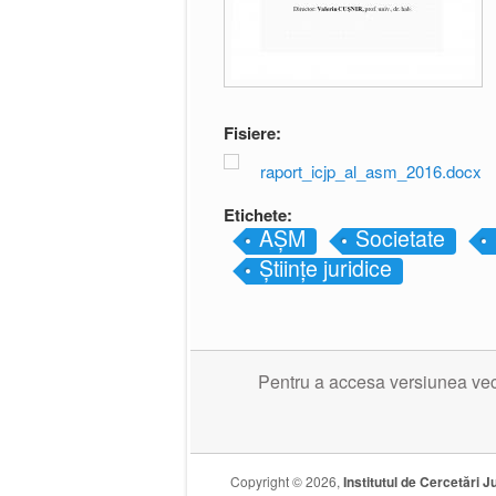
Fisiere:
raport_icjp_al_asm_2016.docx
Etichete:
AȘM
Societate
Științe juridice
Pentru a accesa versiunea veche
Copyright © 2026,
Institutul de Cercetări Ju