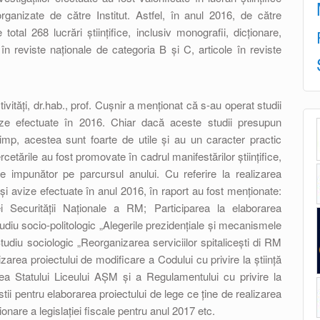
 organizate de către Institut. Astfel, în anul 2016, de către
e total 268 lucrări științifice, inclusiv monografii, dicționare,
e în reviste naționale de categoria B și C, articole în reviste
ctivități, dr.hab., prof. Cușnir a menționat că s-au operat studii
vize efectuate în 2016. Chiar dacă aceste studii presupun
 timp, acestea sunt foarte de utile și au un caracter practic
rcetările au fost promovate în cadrul manifestărilor științifice,
e impunător pe parcursul anului. Cu referire la realizarea
te și avize efectuate în anul 2016, în raport au fost menționate:
ei Securității Naționale a RM; Participarea la elaborarea
udiu socio-politologic „Alegerile prezidențiale și mecanismele
Studiu sociologic „Reorganizarea serviciilor spitalicești di RM
vizarea proiectului de modificare a Codului cu privire la știință
ea Statului Liceului AȘM și a Regulamentului cu privire la
tii pentru elaborarea proiectului de lege ce ține de realizarea
ționare a legislației fiscale pentru anul 2017 etc.