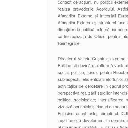
context de acțiuni, nu politicii extern
realiza prevederile Acordului. Astfel
Afacerilor Externe și Integrării Eu
Afacerilor Externe) și structural-funcți
direcțiilor de politică externă, iar co
să fie realizată de Oficiul pentru In
Reintegrare.
Directorul Valeriu Cușnir a exprimat 
Politice să devină o platformă veritab
social, politic și juridic pentru Rep
sub aspectul eficientizării eforturilo
activităților de cercetare în cadrul pro
perspectiva realizării studiilor inter-dis
politice, sociologice; Intensificarea 
vizează pericolele și riscuri de sec
Folosind acest prilej, directorul ICJ
implicare cu devotament în demersuri
atât a imaginii institutului, cât și a Ac