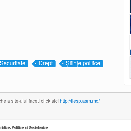
Securitate
Drept
Științe politice
 a site-ului faceți click aici
http://iiesp.asm.md/
ridice, Politice și Sociologice