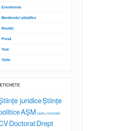
Evenimente
Manifestări științifice
Noutăți
Presă
Teze
Vizite
ETICHETE
Științe juridice
Științe
politice
AȘM
cadru normativ
CV
Doctorat
Drept