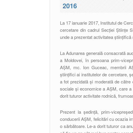
2016
La 17 ianuarie 2017, Institutul de Cerce
cercetare din cadrul Secției Științe
unde a prezentat activitatea științific
La Adunarea generală consacrată audie
a Moldovei, în persoana prim-vicepr
AȘM, mc. Ion Guceac, membrii AŞM di
științifici ai institutelor de cercetare
a fot prezidată și moderată de către d
sociale și economice a AȘM, care a fel
dorit tuturor activitate rodnică, frumoa
Prezent la ședință, prim-vicepreșe
conducerii AȘM, felicitări cu ocazia im
o sărbătoare. Le-a dorit tuturor ca anu