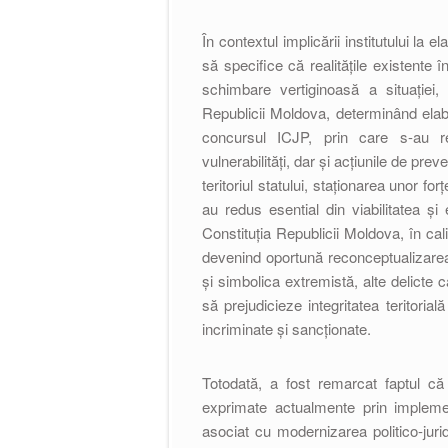
În contextul implicării institutului la 
să specifice că realităţile existente î
schimbare vertiginoasă a situaţiei,
Republicii Moldova, determinând elabor
concursul ICJP, prin care s-au re
vulnerabilități, dar și acțiunile de pr
teritoriul statului, staționarea unor fo
au redus esential din viabilitatea și
Constituția Republicii Moldova, în cali
devenind oportună reconceptualizarea ș
și simbolica extremistă, alte delicte 
să prejudicieze integritatea teritoria
incriminate și sancționate.
Totodată, a fost remarcat faptul că
exprimate actualmente prin impleme
asociat cu modernizarea politico-juri