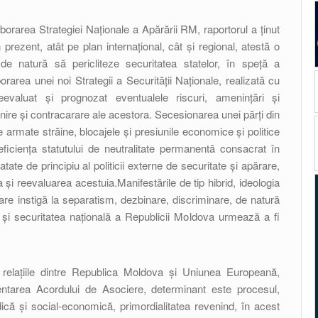
elaborarea Strategiei Naționale a Apărării RM, raportorul a ținut
n prezent, atât pe plan internaţional, cât și regional, atestă o
 de natură să pericliteze securitatea statelor, în speță a
area unei noi Strategii a Securității Naționale, realizată cu
evaluat și prognozat eventualele riscuri, ameninţări și
evenire și contracarare ale acestora. Secesionarea unei părți din
rțe armate străine, blocajele și presiunile economice și politice
 eficiența statutului de neutralitate permanentă consacrat în
atate de principiu al politicii externe de securitate și apărare,
i reevaluarea acestuia.Manifestările de tip hibrid, ideologia
care instigă la separatism, dezbinare, discriminare, de natură
lă și securitatea națională a Republicii Moldova urmează a fi
 relațiile dintre Republica Moldova și Uniunea Europeană,
ntarea Acordului de Asociere, determinant este procesul,
dică și social-economică, primordialitatea revenind, în acest