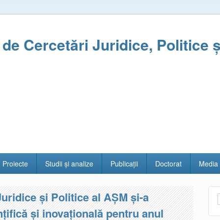
l de Cercetări Juridice, Politice 
Proiecte
Studii și analize
Publicații
Doctorat
Media
Juridice și Politice al AȘM și-a
ințifică și inovațională pentru anul