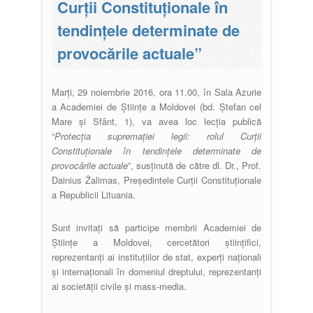
Curţii Constituţionale în
tendinţele determinate de
provocările actuale”
Marți, 29 noiembrie 2016, ora 11.00, în Sala Azurie
a Academiei de Științe a Moldovei (bd. Ștefan cel
Mare și Sfânt, 1), va avea loc lecţia publică
“
Protecţia supremaţiei legii: rolul Curţii
Constituţionale în tendinţele determinate de
provocările actuale
”, susținută de către dl. Dr., Prof.
Dainius Žalimas, Președintele Curții Constituționale
a Republicii Lituania.
Sunt invitați să participe membrii Academiei de
Științe a Moldovei, cercetători științifici,
reprezentanți ai instituțiilor de stat, experți naționali
și internaționali în domeniul dreptului, reprezentanți
ai societății civile și mass-media.