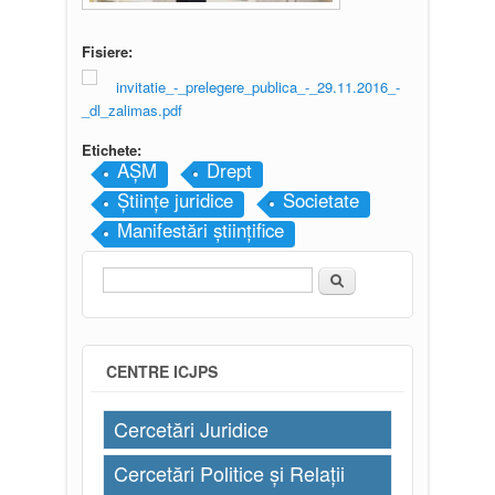
Fisiere:
invitatie_-_prelegere_publica_-_29.11.2016_-
_dl_zalimas.pdf
Etichete:
AȘM
Drept
Științe juridice
Societate
Manifestări științifice
Căutare
Formular de căutare
CENTRE ICJPS
Cercetări Juridice
Cercetări Politice și Relații