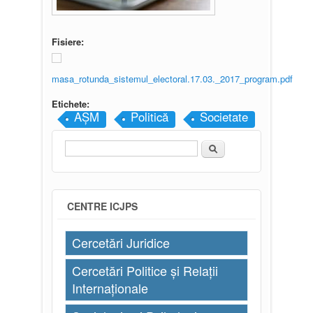
Fisiere:
masa_rotunda_sistemul_electoral.17.03._2017_program.pdf
Etichete:
AȘM
Politică
Societate
Căutare
Formular de căutare
CENTRE ICJPS
Cercetări Juridice
Cercetări Politice și Relații
Internaționale