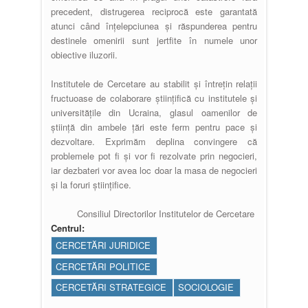
precedent, distrugerea reciprocă este garantată
atunci când înțelepciunea și răspunderea pentru
destinele omenirii sunt jertfite în numele unor
obiective iluzorii.
Institutele de Cercetare au stabilit și întrețin relații
fructuoase de colaborare științifică cu institutele și
universitățile din Ucraina, glasul oamenilor de
știință din ambele țări este ferm pentru pace și
dezvoltare. Exprimăm deplina convingere că
problemele pot fi și vor fi rezolvate prin negocieri,
iar dezbateri vor avea loc doar la masa de negocieri
și la foruri științifice.
Consiliul Directorilor Institutelor de Cercetare
Centrul:
CERCETĂRI JURIDICE
CERCETĂRI POLITICE
CERCETĂRI STRATEGICE
SOCIOLOGIE