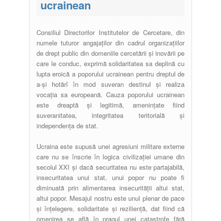
ucrainean
Consiliul Directorilor Institutelor de Cercetare, din
numele tuturor angajaților din cadrul organizațiilor
de drept public din domeniile cercetării și inovării pe
care le conduc, exprimă solidaritatea sa deplină cu
lupta eroică a poporului ucrainean pentru dreptul de
a-și hotărî în mod suveran destinul și realiza
vocația sa europeană. Cauza poporului ucrainean
este dreaptă și legitimă, amenințate fiind
suveranitatea, integritatea teritorială și
independența de stat.
Ucraina este supusă unei agresiuni militare externe
care nu se înscrie în logica civilizației umane din
secolul XXI și dacă securitatea nu este partajabilă,
insecuritatea unui stat, unui popor nu poate fi
diminuată prin alimentarea insecurității altui stat,
altui popor. Mesajul nostru este unul plenar de pace
și înțelegere, solidaritate și reziliență, dat fiind că
omenirea se află în pragul unei catastrofe fără