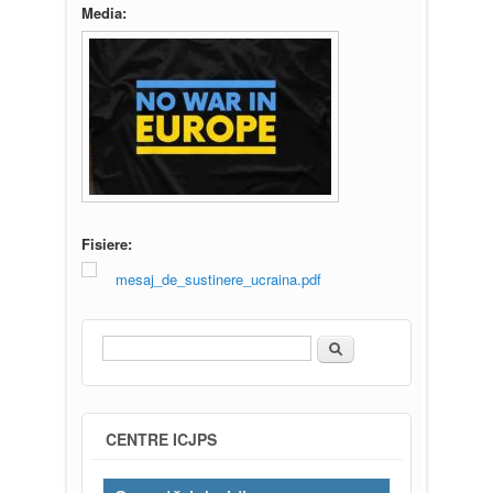
Media:
Fisiere:
mesaj_de_sustinere_ucraina.pdf
Căutare
Formular de căutare
CENTRE ICJPS