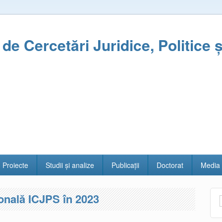
l de Cercetări Juridice, Politice 
Proiecte
Studii și analize
Publicații
Doctorat
Media
ională ICJPS în 2023