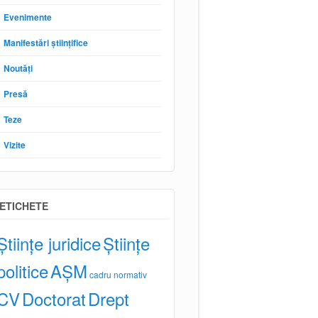
Evenimente
Manifestări științifice
Noutăți
Presă
Teze
Vizite
ETICHETE
Științe juridice
Științe
politice
AȘM
cadru normativ
CV
Doctorat
Drept