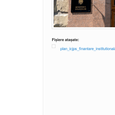
Fișiere atașate:
plan_icjps_finantare_institutiona