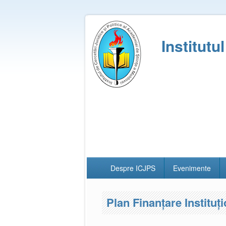
Institutu
Despre ICJPS
Evenimente
Plan Finanțare Instituț