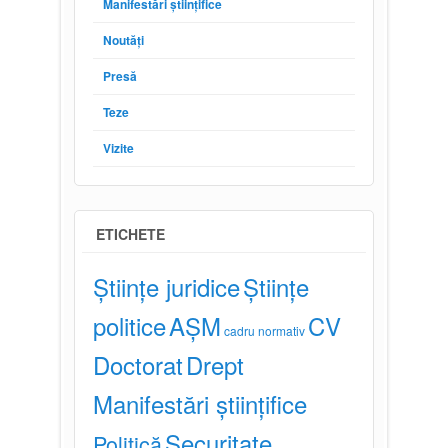
Manifestări științifice
Noutăți
Presă
Teze
Vizite
ETICHETE
Științe juridice
Științe
politice
AȘM
CV
cadru normativ
Doctorat
Drept
Manifestări științifice
Securitate
Politică