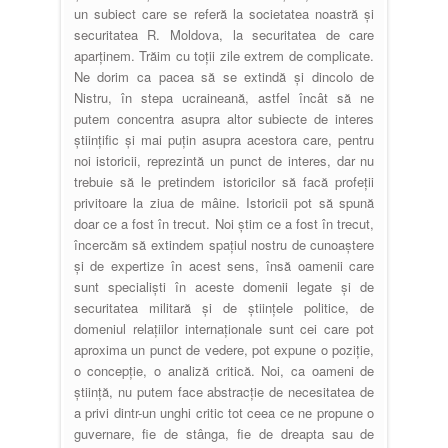
un subiect care se referă la societatea noastră și
securitatea R. Moldova, la securitatea de care
aparținem. Trăim cu toții zile extrem de complicate.
Ne dorim ca pacea să se extindă și dincolo de
Nistru, în stepa ucraineană, astfel încât să ne
putem concentra asupra altor subiecte de interes
științific și mai puțin asupra acestora care, pentru
noi istoricii, reprezintă un punct de interes, dar nu
trebuie să le pretindem istoricilor să facă profeții
privitoare la ziua de mâine. Istoricii pot să spună
doar ce a fost în trecut. Noi știm ce a fost în trecut,
încercăm să extindem spațiul nostru de cunoaștere
și de expertize în acest sens, însă oamenii care
sunt specialiști în aceste domenii legate și de
securitatea militară și de științele politice, de
domeniul relațiilor internaționale sunt cei care pot
aproxima un punct de vedere, pot expune o poziție,
o concepție, o analiză critică. Noi, ca oameni de
știință, nu putem face abstracție de necesitatea de
a privi dintr-un unghi critic tot ceea ce ne propune o
guvernare, fie de stânga, fie de dreapta sau de