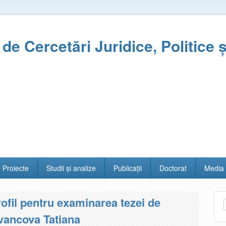
l de Cercetări Juridice, Politice 
Proiecte
Studii și analize
Publicații
Doctorat
Media
rofil pentru examinarea tezei de
Ivancova Tatiana