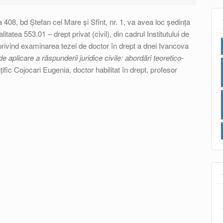
a 408, bd Ștefan cel Mare și Sfînt, nr. 1, va avea loc ședința
litatea 553.01 – drept privat (civil), din cadrul Institutului de
 privind examinarea tezei de doctor în drept a dnei Ivancova
de aplicare a răspunderii juridice civile: abordări teoretico-
țific Cojocari Eugenia, doctor habilitat în drept, profesor