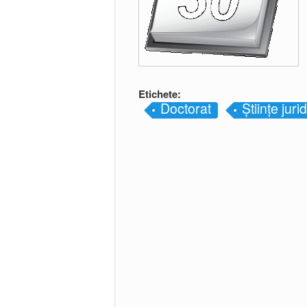
Etichete:
Doctorat
Științe juri