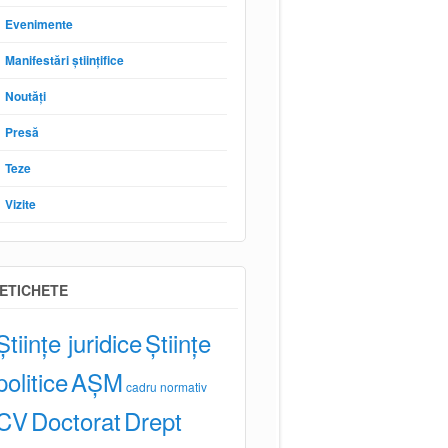
Evenimente
Manifestări științifice
Noutăți
Presă
Teze
Vizite
ETICHETE
Științe juridice
Științe
politice
AȘM
cadru normativ
CV
Doctorat
Drept