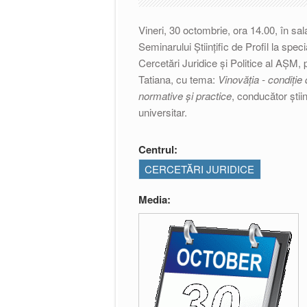
Vineri, 30 octombrie, ora 14.00, în sal
Seminarului Științific de Profil la specia
Cercetări Juridice și Politice al AȘM,
Tatiana, cu tema:
Vinovăţia - condiţie 
normative şi practice
, conducător știin
universitar.
Centrul:
CERCETĂRI JURIDICE
Media: