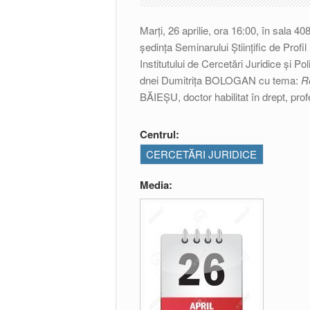
Marți, 26 aprilie, ora 16:00, în sala 4
ședința Seminarului Științific de Profil
Institutului de Cercetări Juridice și Po
dnei Dumitrița BOLOGAN cu tema:
Re
BĂIEȘU, doctor habilitat în drept, prof
Centrul:
CERCETĂRI JURIDICE
Media: