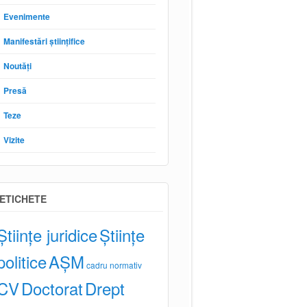
Evenimente
Manifestări științifice
Noutăți
Presă
Teze
Vizite
ETICHETE
Științe juridice
Științe
politice
AȘM
cadru normativ
CV
Doctorat
Drept