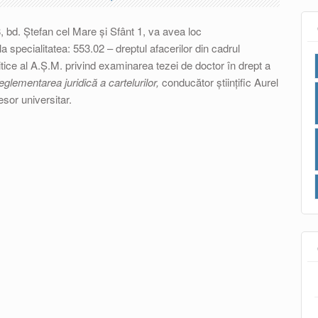
08, bd. Ștefan cel Mare și Sfânt 1, va avea loc
 la specialitatea: 553.02 – dreptul afacerilor din cadrul
litice al A.Ș.M. privind examinarea tezei de doctor în drept a
glementarea juridică a cartelurilor,
conducător științific Aurel
esor universitar.