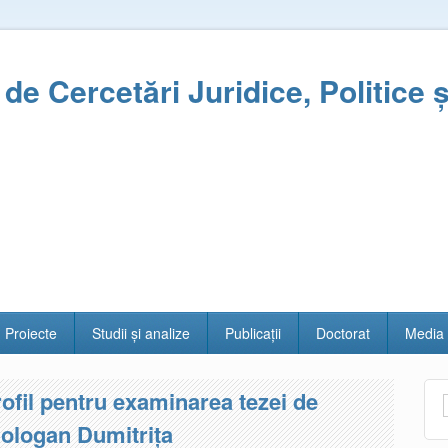
l de Cercetări Juridice, Politice 
Proiecte
Studii și analize
Publicații
Doctorat
Media
rofil pentru examinarea tezei de
Bologan Dumitrița