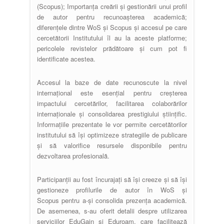
(Scopus); Importanța creării și gestionării unui profil
de autor pentru recunoașterea academică;
diferențele dintre WoS și Scopus și accesul pe care
cercetătorii Institutului îl au la aceste platforme;
pericolele revistelor prădătoare și cum pot fi
identificate acestea.
Accesul la baze de date recunoscute la nivel
internațional este esențial pentru creșterea
impactului cercetărilor, facilitarea colaborărilor
internaționale și consolidarea prestigiului științific.
Informațiile prezentate le vor permite cercetătorilor
institutului să își optimizeze strategiile de publicare
și să valorifice resursele disponibile pentru
dezvoltarea profesională.
Participanții au fost încurajați să își creeze și să își
gestioneze profilurile de autor în WoS și
Scopus pentru a-și consolida prezența academică.
De asemenea, s-au oferit detalii despre utilizarea
serviciilor EduGain și Eduroam, care facilitează