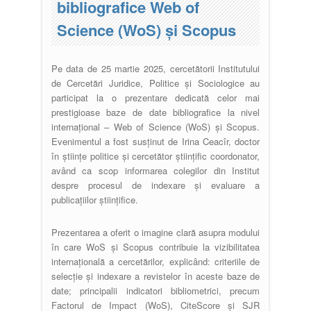
bibliografice Web of
Science (WoS) și Scopus
Pe data de 25 martie 2025, cercetătorii Institutului
de Cercetări Juridice, Politice și Sociologice au
participat la o prezentare dedicată celor mai
prestigioase baze de date bibliografice la nivel
internațional – Web of Science (WoS) și Scopus.
Evenimentul a fost susținut de Irina Ceacîr, doctor
în științe politice și cercetător științific coordonator,
având ca scop informarea colegilor din Institut
despre procesul de indexare și evaluare a
publicațiilor științifice.
Prezentarea a oferit o imagine clară asupra modului
în care WoS și Scopus contribuie la vizibilitatea
internațională a cercetărilor, explicând: criteriile de
selecție și indexare a revistelor în aceste baze de
date; principalii indicatori bibliometrici, precum
Factorul de Impact (WoS), CiteScore și SJR