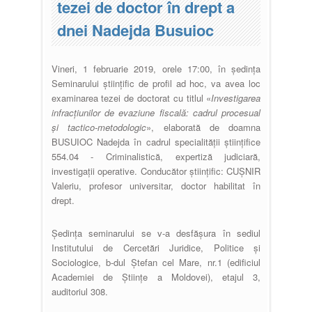
tezei de doctor în drept a
dnei Nadejda Busuioc
Vineri, 1 februarie 2019, orele 17:00, în ședința
Seminarului științific de profil ad hoc, va avea loc
examinarea tezei de doctorat cu titlul «
Investigarea
infracțiunilor de evaziune fiscală: cadrul procesual
și tactico-metodologic
», elaborată de doamna
BUSUIOC Nadejda în cadrul specialității științifice
554.04 - Criminalistică, expertiză judiciară,
investigații operative. Conducător științific: CUȘNIR
Valeriu, profesor universitar, doctor habilitat în
drept.
Ședința seminarului se v-a desfășura în sediul
Institutului de Cercetări Juridice, Politice și
Sociologice, b-dul Ștefan cel Mare, nr.1 (edificiul
Academiei de Științe a Moldovei), etajul 3,
auditoriul 308.