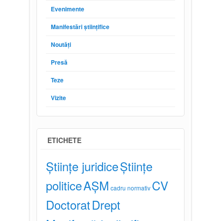
Evenimente
Manifestări științifice
Noutăți
Presă
Teze
Vizite
ETICHETE
Științe juridice
Științe
politice
AȘM
CV
cadru normativ
Doctorat
Drept