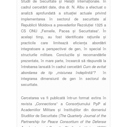
Studii de Securitate și Relații internaționale. În
cadrul cercetării date, dna dr. N. Albu a efectuat o
analiză aprofundată a situației actuale privind
implementarea în sectorul de securitate al
Republicii Moldova a prevederilor Rezoluției 1325 a
CS ONU „Femeile, Pacea și Securitatea”. În
același timp, au fost identificate rațiunile și
practicile care limitează eficiența abordării
integratoare a perspectivei de gen, în special în
structurile militare. Concluziile și recomandările
prezentate, în mare parte, încearcă să răspundă la
întrebarea lansată în cadrul cercetării
Cum de evitat
abordarea de tip „misiunea îndeplinită”?
în
integrarea dimensiunii de gen în sectorul de
securitate.
Cercetarea va fi publicată într-un format extins în
revista „
Connections
” a Consorțiumului PpP al
Academiilor Militare și Instituțiilor din domeniul
Studiilor de Securitate (
The Quarterly Journal of the
Partnership for Peace Consortium of the Defense