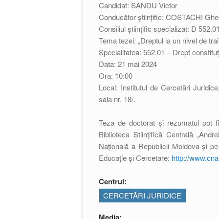
Candidat: SANDU Victor
Conducător ştiinţific:
COSTACHI
Gheo
Consiliul ştiinţific specializat: D 552
Tema tezei: „Dreptul la un nivel de trai
Specialitatea: 552.01 – Drept constituț
Data: 21 mai 2024
Ora: 10:00
Local: Institutul de Cercetări Juridic
sala nr. 18/.
Teza de doctorat și rezumatul pot fi
Biblioteca Științifică Centrală „And
Națională a Republicii Moldova și pe
Educație și Cercetare:
http://www.cn
Centrul:
CERCETĂRI JURIDICE
Media: