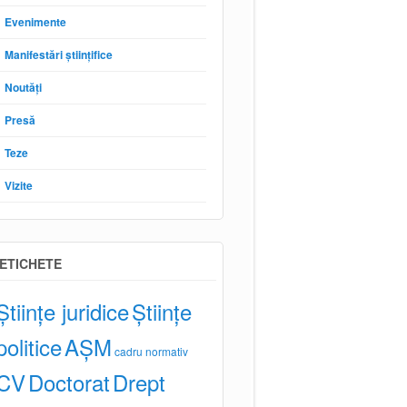
Evenimente
Manifestări științifice
Noutăți
Presă
Teze
Vizite
ETICHETE
Științe juridice
Științe
politice
AȘM
cadru normativ
CV
Doctorat
Drept