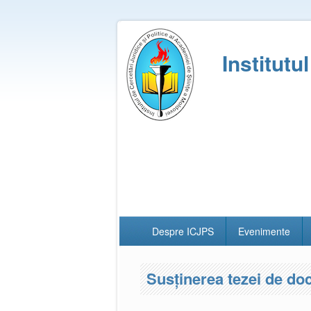
Institutu
Despre ICJPS
Evenimente
Susţinerea tezei de doc