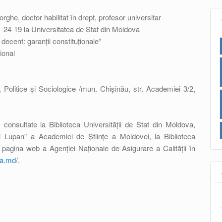
rghe, doctor habilitat în drept, profesor universitar
.01-24-19 la Universitatea de Stat din Moldova
 decent: garanții constituționale”
ional
e, Politice și Sociologice /mun. Chișinău, str. Academiei 3/2,
 consultate la Biblioteca Universității de Stat din Moldova,
rei Lupan” a Academiei de Științe a Moldovei, la Biblioteca
 pagina web a Agenției Naționale de Asigurare a Calității în
aa.md/
.