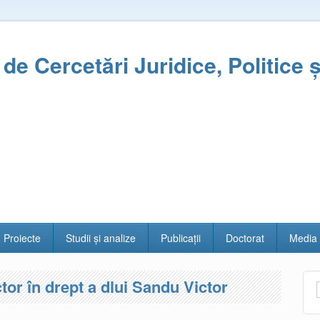
l de Cercetări Juridice, Politice 
Proiecte
Studii și analize
Publicații
Doctorat
Media
tor în drept a dlui Sandu Victor