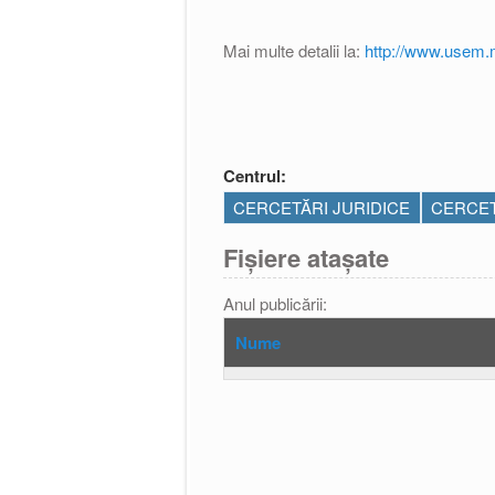
Mai multe detalii la:
http://www.usem.
Centrul:
CERCETĂRI JURIDICE
CERCET
Fișiere atașate
Anul publicării:
Nume