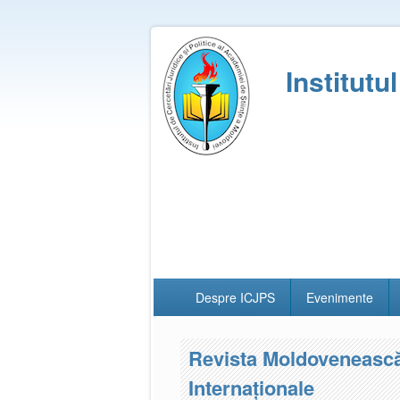
Institutu
Despre ICJPS
Evenimente
Revista Moldovenească d
Internaţionale