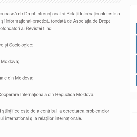
nească de Drept Internaţional şi Relaţii Internaţionale este o
că şi informaţional-practică, fondată de Asociaţia de Drept
fondatori ai Revistei fiind:
ice și Sociologice;
n Moldova;
ionale din Moldova;
 Cooperare Internaţională din Republica Moldova.
ii științifice este de a contribui la cercetarea problemelor
 internaţional şi a relaţiilor internaţionale.