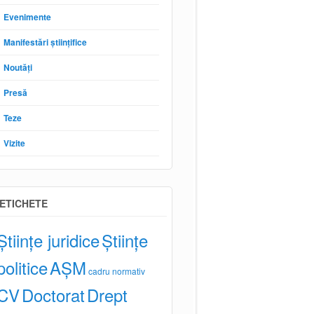
Evenimente
Manifestări științifice
Noutăți
Presă
Teze
Vizite
ETICHETE
Științe juridice
Științe
politice
AȘM
cadru normativ
CV
Doctorat
Drept