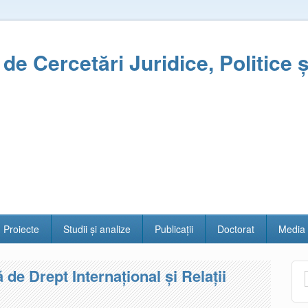
l de Cercetări Juridice, Politice 
Proiecte
Studii și analize
Publicații
Doctorat
Media
e Drept Internaţional și Relaţii