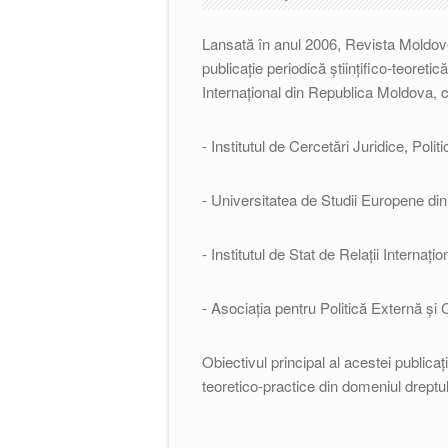
Lansată în anul 2006, R
evista Moldove
publicaţie periodică ştiinţifico-teoreti
Internaţional din Republica Moldova, co
- Institutul de Cercetări Juridice, Polit
- Universitatea de Studii Europene di
- Institutul de Stat de Relaţii Internaţ
- Asociaţia pentru Politică Externă şi
Obiectivul principal al acestei publicaț
teoretico-practice din domeniul dreptului