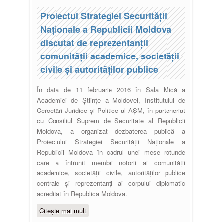
comunității academice,
Proiectul Strategiei Securității
reprezentanții societății civile și ai
Naționale a Republicii Moldova
autorităților publice
discutat de reprezentanții
comunității academice, societății
civile și autorităților publice
În data de 11 februarie 2016 în Sala Mică a
Academiei de Științe a Moldovei, Institutului de
Cercetări Juridice şi Politice al AŞM, în parteneriat
cu Consiliul Suprem de Securitate al Republicii
Moldova, a organizat dezbaterea publică a
Proiectului Strategiei Securității Naționale a
Republicii Moldova în cadrul unei mese rotunde
care a întrunit membri notorii ai comunității
academice, societății civile, autorităților publice
centrale și reprezentanți ai corpului diplomatic
acreditat în Republica Moldova.
Citește mai mult
despre Proiectul Strategiei
Securității Naționale a Republicii