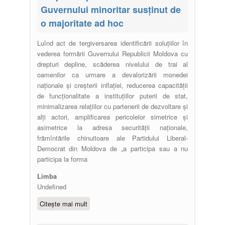
de la fondarea Universității de Stat
Guvernului minoritar susținut de
din Comrat
o majoritate ad hoc
Luînd act de tergiversarea identificării soluțiilor în
vederea formării Guvernului Republicii Moldova cu
drepturi depline, scăderea nivelului de trai al
oamenilor ca urmare a devalorizării monedei
naționale și creșterii inflației, reducerea capacității
de funcționalitate a instituțiilor puterii de stat,
minimalizarea relațiilor cu partenerii de dezvoltare și
alți actori, amplificarea pericolelor simetrice și
asimetrice la adresa securității naționale,
frămîntările chinuitoare ale Partidului Liberal-
Democrat din Moldova de „a participa sau a nu
participa la forma
Limba
Undefined
Citește mai mult
despre Propuneri privind formarea
Guvernului minoritar susținut de o
majoritate ad hoc