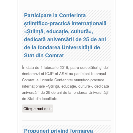
Moldova discutat de reprezentanții
comunității academice, societății
Participare la Conferința
civile și autorităților publice
științifico-practică internațională
«Știință, educație, cultură»,
dedicată aniversării de 25 de ani
de la fondarea Universității de
Stat din Comrat
În data de 4 februarie 2016, patru cercetători și doi
doctoranzi ai ICJP al AȘM au participat în orașul
Comrat la lucrările Conferinței științifico-practice
internaționale «Știință, educație, cultură», dedicată
aniversării de 25 de ani de la fondarea Universității
de Stat din localitate.
Citește mai mult
despre Participare la Conferința
științifico-practică internațională
«Știință, educație, cultură»,
dedicată aniversării de 25 de ani
Propuneri privind formarea