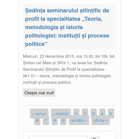
Ședința seminarului științific de
profil la specialitatea „Teoria,
metodologia și istoria
politologiei; instituții și procese
politice”
Miercuri, 23 decembrie 2015, ora 15.00, bir.109, bd.
Ștefan cel Mare și Sfînt 1, va avea loc Ședința
Seminarului Științific de Profil la specialitatea
561.01 – teoria, metodologia și istoria politologiei;
instituții și procese politice.
Citește mai mult
despre Ședința seminarului
științific de profil la specialitatea
„Teoria, metodologia și istoria
politologiei; instituții și procese
« primul
‹ anterior
1
2
3
4
5
Pagini
politice”
6
7
8
9
următor ›
ultima »
Căutare