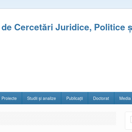
l de Cercetări Juridice, Politice 
Proiecte
Studii și analize
Publicații
Doctorat
Media