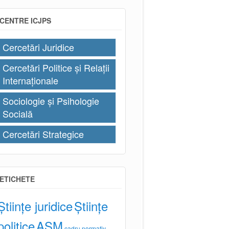
CENTRE ICJPS
Cercetări Juridice
Cercetări Politice și Relații
Internaționale
Sociologie și Psihologie
Socială
Cercetări Strategice
ETICHETE
Științe juridice
Științe
politice
AȘM
cadru normativ