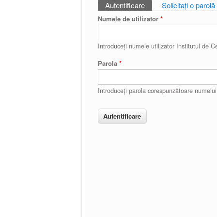
Autentificare
(tab activ)
Solicitaţi o parol
Taburi primare
Numele de utilizator
*
Introduceţi numele utilizator Institutul de Ce
Parola
*
Introduceţi parola corespunzătoare numelui d