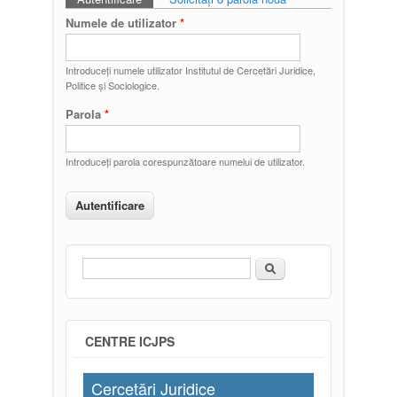
Taburi primare
Numele de utilizator
*
Introduceţi numele utilizator Institutul de Cercetări Juridice,
Politice și Sociologice.
Parola
*
Introduceţi parola corespunzătoare numelui de utilizator.
Căutare
Formular de căutare
CENTRE ICJPS
Cercetări Juridice