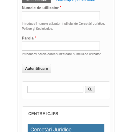
Taburi primare
Numele de utilizator
*
Introduceţi numele utilizator Institutul de Cercetări Juridice,
Politice și Sociologice.
Parola
*
Introduceţi parola corespunzătoare numelui de utilizator.
Căutare
Formular de căutare
CENTRE ICJPS
Cercetări Juridice