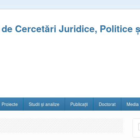
l de Cercetări Juridice, Politice 
Proiecte
Studii și analize
Publicații
Doctorat
Media