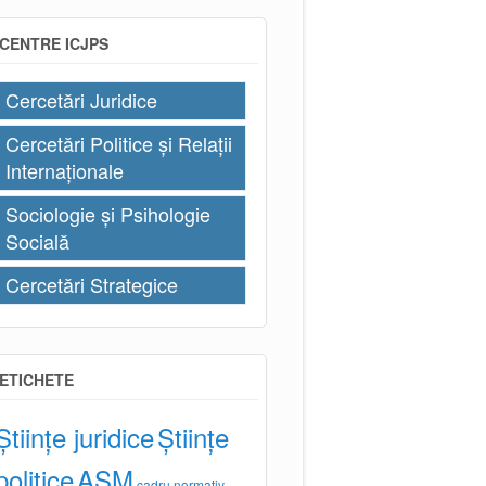
CENTRE ICJPS
Cercetări Juridice
Cercetări Politice și Relații
Internaționale
Sociologie și Psihologie
Socială
Cercetări Strategice
ETICHETE
Științe juridice
Științe
politice
AȘM
cadru normativ