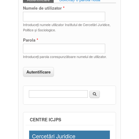
Taburi primare
Numele de utilizator
*
Introduceţi numele utilizator Institutul de Cercetări Juridice,
Politice și Sociologice.
Parola
*
Introduceţi parola corespunzătoare numelui de utilizator.
Căutare
Formular de căutare
CENTRE ICJPS
Cercetări Juridice