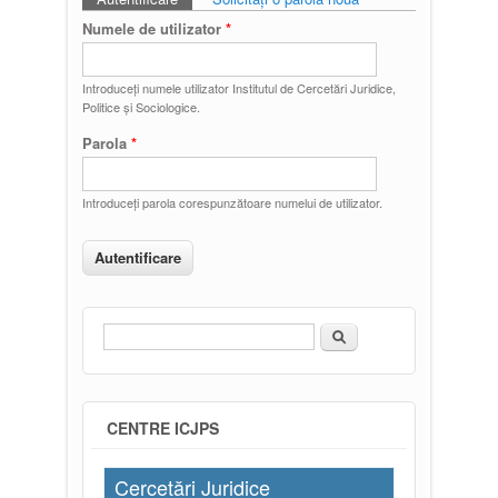
Taburi primare
Numele de utilizator
*
Introduceţi numele utilizator Institutul de Cercetări Juridice,
Politice și Sociologice.
Parola
*
Introduceţi parola corespunzătoare numelui de utilizator.
Căutare
Formular de căutare
CENTRE ICJPS
Cercetări Juridice