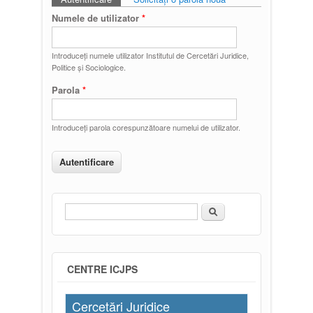
Taburi primare
Numele de utilizator
*
Introduceţi numele utilizator Institutul de Cercetări Juridice,
Politice și Sociologice.
Parola
*
Introduceţi parola corespunzătoare numelui de utilizator.
Căutare
Formular de căutare
CENTRE ICJPS
Cercetări Juridice