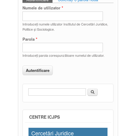
Taburi primare
Numele de utilizator
*
Introduceţi numele utilizator Institutul de Cercetări Juridice,
Politice și Sociologice.
Parola
*
Introduceţi parola corespunzătoare numelui de utilizator.
Căutare
Formular de căutare
CENTRE ICJPS
Cercetări Juridice