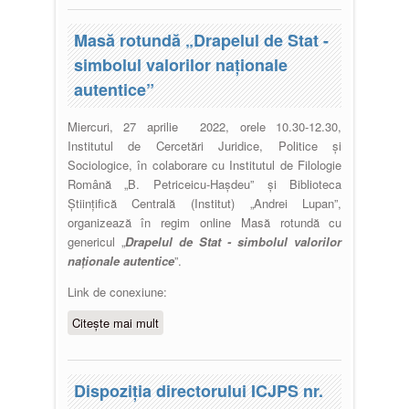
Masă rotundă „Drapelul de Stat -
simbolul valorilor naționale
autentice”
Miercuri, 27 aprilie 2022, orele 10.30-12.30,
Institutul de Cercetări Juridice, Politice și
Sociologice, în colaborare cu Institutul de Filologie
Română „B. Petriceicu-Hașdeu” și Biblioteca
Științifică Centrală (Institut) „Andrei Lupan”,
organizează în regim online Masă rotundă cu
genericul „
Drapelul de Stat - simbolul valorilor
naționale autentice
”.
Link de conexiune:
Citește mai mult
despre Masă rotundă „Drapelul de
Stat - simbolul valorilor naționale
autentice”
Dispoziția directorului ICJPS nr.