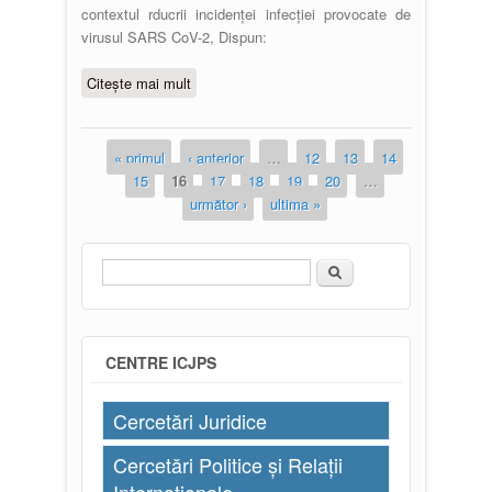
contextul rducrii incidenței infecției provocate de
virusul SARS CoV-2, Dispun:
Citește mai mult
despre Dispoziția directorului
ICJPS nr. 56/39 din 16.03.2022
« primul
‹ anterior
…
12
13
14
Pagini
15
16
17
18
19
20
…
următor ›
ultima »
Căutare
Formular de căutare
CENTRE ICJPS
Cercetări Juridice
Cercetări Politice și Relații
Internaționale