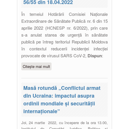
56/55 din 18.04.2022
În temeiul Hotărârii Comisiei Naționale
Extraordinare de Sănătate Publică nr. 6 din 15
aprilie 2022 (HCNESP nr. 6/2022), prin care
s-a anulat starea de urgență în sănătate
publică pe întreg teritoriul Republicii Moldova
în contextul reducerii incidenței infecției
provocate de virusul SARS CoV-2,
Dispun
:
Citește mai mult
despre Dispoziția directorului
ICJPS nr. 56/55 din 18.04.2022
Masă rotundă „Conflictul armat
din Ucraina: impactul asupra
ordinii mondiale și securității
internaționale”
Joi, 24 martie 2022, cu începere de la ora 13.00,
Institutul de Cercetări Juridice, Politice și