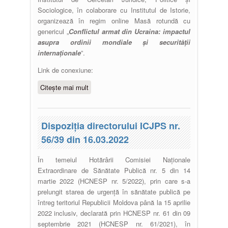
Sociologice, în colaborare cu Institutul de Istorie,
organizează în regim online Masă rotundă cu
genericul „
Conflictul armat din Ucraina: impactul
asupra ordinii mondiale și securității
internaționale
”.
Link de conexiune:
Citește mai mult
despre Masă rotundă „Conflictul
armat din Ucraina: impactul
asupra ordinii mondiale și
securității internaționale”
Dispoziția directorului ICJPS nr.
56/39 din 16.03.2022
În temeiul Hotărârii Comisiei Naționale
Extraordinare de Sănătate Publică nr. 5 din 14
martie 2022 (HCNESP nr. 5/2022), prin care s-a
prelungit starea de urgență în sănătate publică pe
întreg teritoriul Republicii Moldova până la 15 aprilie
2022 inclusiv, declarată prin HCNESP nr. 61 din 09
septembrie 2021 (HCNESP nr. 61/2021), în