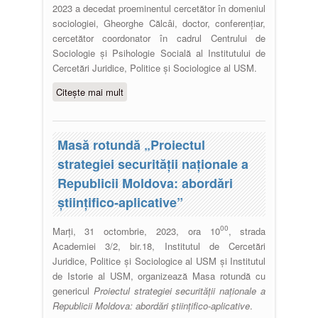
2023 a decedat proeminentul cercetător în domeniul
sociologiei, Gheorghe Călcâi, doctor, conferențiar,
cercetător coordonator în cadrul Centrului de
Sociologie și Psihologie Socială al Institutului de
Cercetări Juridice, Politice și Sociologice al USM.
Citește mai mult
despre In memoriam Gheorghe
Călcâi
Masă rotundă „Proiectul
strategiei securității naționale a
Republicii Moldova: abordări
științifico-aplicative”
00
Marți, 31 octombrie, 2023, ora 10
, strada
Academiei 3/2, bir.18, Institutul de Cercetări
Juridice, Politice și Sociologice al USM și Institutul
de Istorie al USM, organizează Masa rotundă cu
genericul
Proiectul strategiei securității naționale a
Republicii Moldova: abordări științifico-aplicative
.