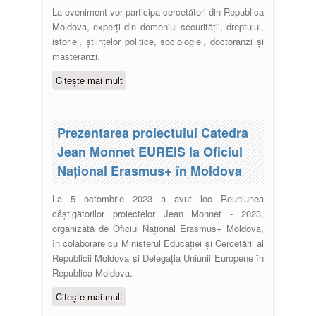
La eveniment vor participa cercetători din Republica
Moldova, experţi din domeniul securității, dreptului,
istoriei, ştiinţelor politice, sociologiei, doctoranzi şi
masteranzi.
Citește mai mult
despre Masă rotundă „Proiectul
strategiei securității naționale a
Republicii Moldova: abordări
științifico-aplicative”
Prezentarea proiectului Catedra
Jean Monnet EUREIS la Oficiul
Național Erasmus+ în Moldova
La 5 octombrie 2023 a avut loc Reuniunea
câștigătorilor proiectelor Jean Monnet - 2023,
organizată de Oficiul Național Erasmus+ Moldova,
în colaborare cu Ministerul Educației și Cercetării al
Republicii Moldova și Delegația Uniunii Europene în
Republica Moldova.
Citește mai mult
despre Prezentarea proiectului
Catedra Jean Monnet EUREIS la