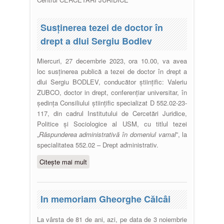
Susţinerea tezei de doctor în
drept a dlui Sergiu Bodlev
Miercuri, 27 decembrie 2023, ora 10.00, va avea
loc susţinerea publică a tezei de doctor în drept a
dlui Sergiu BODLEV, conducător ştiinţific: Valeriu
ZUBCO, doctor in drept, conferențiar universitar, în
şedinţa Consiliului ştiinţific specializat D 552.02-23-
117, din cadrul Institutului de Cercetări Juridice,
Politice şi Sociologice al USM, cu titlul tezei
„
Răspunderea administrativă în domeniul vamal
”, la
specialitatea 552.02 – Drept administrativ.
Citește mai mult
despre Susţinerea tezei de doctor
în drept a dlui Sergiu Bodlev
In memoriam Gheorghe Călcâi
La vârsta de 81 de ani, azi, pe data de 3 noiembrie