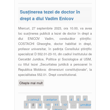
Oficiul Național Erasmus+ în
Moldova
Susţinerea tezei de doctor în
drept a dlui Vadim Enicov
Miercuri, 27 septembrie 2023, ora 10.00, va avea
loc susţinerea publică a tezei de doctor în drept a
dlui ENICOV Vadim, conducător ştiinţific:
COSTACHI Gheorghe, doctor habilitat in drept,
profesor universitar, în şedinţa Consiliului ştiinţific
specializat D 552.01-23-10, din cadrul Institutului de
Cercetări Juridice, Politice şi Sociologice al USM,
cu titlul tezei „Securitatea juridică a persoanei în
Republica Moldova: dimensiuni constituționale”, la
specialitatea 552.01. Drept constitutional.
Citește mai mult
despre Susţinerea tezei de doctor
în drept a dlui Vadim Enicov
« primul
‹ anterior
…
4
5
6
Pagini
7
8
9
10
11
12
…
următor
›
ultima »