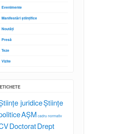
Evenimente
Manifestări științifice
Noutăți
Presă
Teze
Vizite
ETICHETE
Științe juridice
Științe
politice
AȘM
cadru normativ
CV
Doctorat
Drept