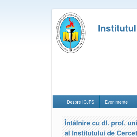
Institutu
Despre ICJPS
Evenimente
Întâlnire cu dl. prof. un
al Institutului de Cerc