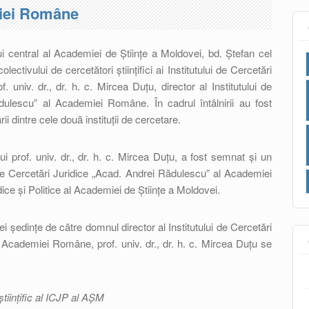
iei Române
ui central al Academiei de Științe a Moldovei, bd. Ștefan cel
lectivului de cercetători științifici ai Institutului de Cercetări
. univ. dr., dr. h. c. Mircea Duțu, director al Institutului de
dulescu” al Academiei Române. În cadrul întâlnirii au fost
i dintre cele două instituții de cercetare.
 prof. univ. dr., dr. h. c. Mircea Duțu, a fost semnat și un
 de Cercetări Juridice „Acad. Andrei Rădulescu” al Academiei
ice și Politice al Academiei de Științe a Moldovei.
stei ședințe de către domnul
director al Institutului de Cercetări
al Academiei Române,
prof. univ. dr., dr. h. c. Mircea Duțu se
ştiinţific al ICJP al AȘM