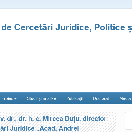
l de Cercetări Juridice, Politice 
Proiecte
Studii și analize
Publicații
Doctorat
Media
iv. dr., dr. h. c. Mircea Duțu, director
etări Juridice „Acad. Andrei