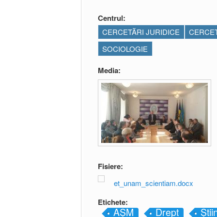
Centrul:
CERCETĂRI JURIDICE
CERCET
SOCIOLOGIE
Media:
Fisiere:
et_unam_scientiam.docx
Etichete:
AȘM
Drept
Știi