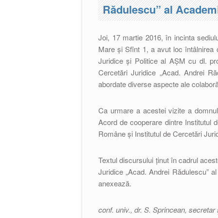
Rădulescu” al Academ
Joi, 17 martie 2016, în incinta sediul
Mare și Sfînt 1, a avut loc întâlnirea co
Juridice și Politice al AȘM cu dl. prof
Cercetări Juridice „Acad. Andrei Ră
abordate diverse aspecte ale colaborări
Ca urmare a acestei vizite a domnului
Acord de cooperare dintre
Institutul
Române și Institutul de Cercetări Jurid
Textul discursului ținut în cadrul ace
Juridice „Acad. Andrei Rădulescu” 
anexează.
conf. univ., dr.
S. Sprincean, s
ecretar 