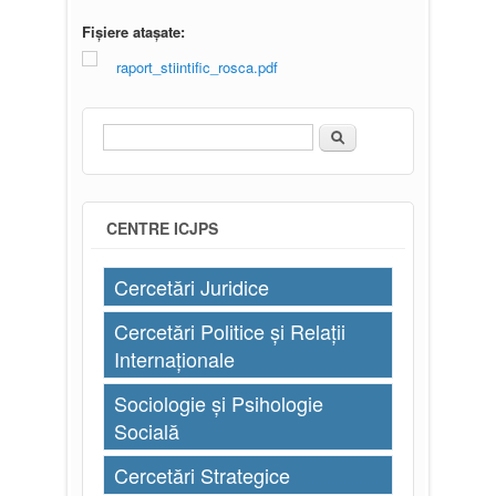
Fișiere atașate:
raport_stiintific_rosca.pdf
Căutare
Formular de căutare
CENTRE ICJPS
Cercetări Juridice
Cercetări Politice și Relații
Internaționale
Sociologie și Psihologie
Socială
Cercetări Strategice