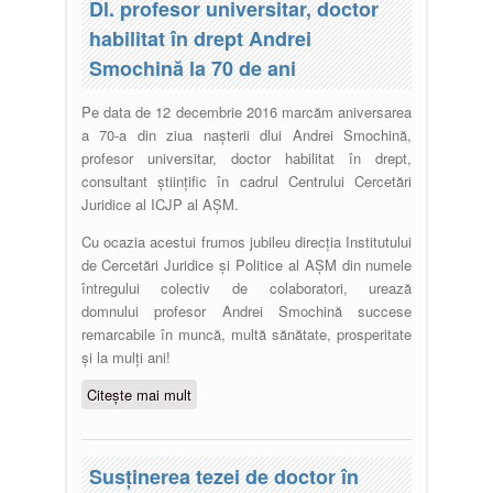
Dl. profesor universitar, doctor
habilitat în drept Andrei
Smochină la 70 de ani
Pe data de 12 decembrie 2016 marcăm aniversarea
a 70-a din ziua nașterii dlui Andrei Smochină,
profesor universitar, doctor habilitat în drept,
consultant științific în cadrul Centrului Cercetări
Juridice al ICJP al AȘM.
Cu ocazia acestui frumos jubileu direcția Institutului
de Cercetări Juridice şi Politice al AŞM din numele
întregului colectiv de colaboratori, urează
domnului profesor Andrei Smochină succese
remarcabile în muncă, multă sănătate, prosperitate
și la mulți ani!
Citește mai mult
despre Dl. profesor universitar,
doctor habilitat în drept Andrei
Smochină la 70 de ani
Susţinerea tezei de doctor în