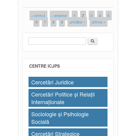
în drept a dnei Bologan Dumitrița
« primul
‹ anterior
1
2
3
4
5
Pagini
6
7
8
9
următor ›
ultima »
Căutare
Formular de căutare
CENTRE ICJPS
Cercetări Juridice
Cercetări Politice și Relații
Internaționale
Sociologie și Psihologie
Socială
Cercetări Strategice