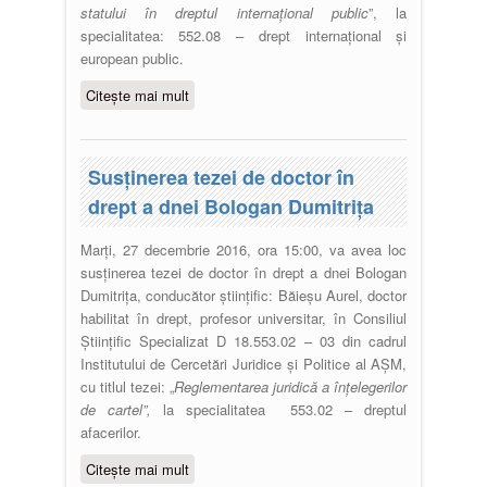
statului în dreptul internațional public
”, la
specialitatea: 552.08 – drept internațional și
european public.
Citește mai mult
despre Susţinerea tezei de doctor
în drept a dnei Cazacu Doina
Susţinerea tezei de doctor în
drept a dnei Bologan Dumitrița
Marți, 27 decembrie 2016, ora 15:00, va avea loc
susținerea tezei de doctor în drept a dnei Bologan
Dumitrița, conducător științific: Băieșu Aurel, doctor
habilitat în drept, profesor universitar, în Consiliul
Ştiinţific Specializat D 18.553.02 – 03 din cadrul
Institutului de Cercetări Juridice şi Politice al AȘM,
cu titlul tezei: „
Reglementarea juridică a înţelegerilor
de cartel”,
la specialitatea 553.02 – dreptul
afacerilor.
Citește mai mult
despre Susţinerea tezei de doctor