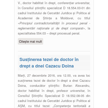
V., doctor habilitat în drept, conferențiar universitar,
în Consiliul științific specializat D 18.554.03-01 din
cadrul Institutului de Cercetări Juridice și Politice al
Academiei de Științe a Moldovei, cu titlul
«
Principiul contradictorialității în procesul penal -
reglementări naționale și de drept comparat
», la
specialitatea 554.03 – drept procesual penal.
Citește mai mult
despre Susţinerea tezei de doctor
în drept a dnei Rusu Lucia
Susţinerea tezei de doctor în
drept a dnei Cazacu Doina
Marți, 27 decembrie 2016, ora 12.00, va avea loc
susţinerea tezei de doctor în drept a dnei Cazacu
Doina, conducător ştiinţific: Burian Alexandru,
doctor habilitat în drept, profesor universitar, în
Consiliul Ştiinţific Specializat D 18.552.08-05 din
cadrul Institutului de Cercetări Juridice și Politice al
AŞM, cu titlul tezei:
„Competența teritorială a