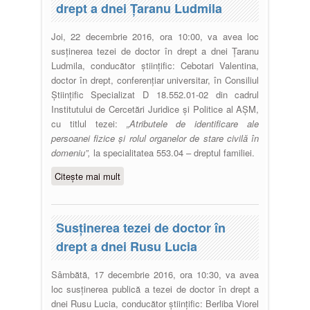
drept a dnei Țaranu Ludmila
Joi, 22 decembrie 2016, ora 10:00, va avea loc
susținerea tezei de doctor în drept a dnei Țaranu
Ludmila, conducător științific: Cebotari Valentina,
doctor în drept, conferențiar universitar, în Consiliul
Ştiinţific Specializat D 18.552.01-02 din cadrul
Institutului de Cercetări Juridice şi Politice al AȘM,
cu titlul tezei:
„
Atributele de identificare ale
persoanei fizice şi rolul organelor de stare civilă în
domeniu”
,
la specialitatea 553.04 – dreptul familiei.
Citește mai mult
despre Susţinerea tezei de doctor
în drept a dnei Țaranu Ludmila
Susţinerea tezei de doctor în
drept a dnei Rusu Lucia
Sâmbătă, 17 decembrie 2016, ora 10:30, va avea
loc susținerea publică a tezei de doctor în drept a
dnei Rusu Lucia, conducător științific: Berliba Viorel