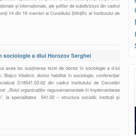
uționale și internaționale, ale șefilor de subdiviziuni din cadrul
i 14 din 16 membri ai Consiliului Ştiinţific al Institutului de
/ 2016 a Consiliului Ştiinţific al Institutului de Cercetări
al AŞM
în sociologie a dlui Horozov Serghei
a avea loc susținerea tezei de doctor în sociologie a d-lui
: Blajсo Vladimir, doctor habilitat în sociologie, conferențiar
pecializat D18541.02-02 din cadrul Institutului de Cercetări
zei: „
Rolul organizaţiilor neguvernamentale în implementarea
a
”,
la specialitatea 541.02 – structura socială; instituţii şi
zei de doctor în sociologie a dlui Horozov Serghei