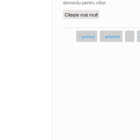
domeniu pentru viitor.
Citește mai mult
despre Ședinţa nr. 9 /
Juridice şi Politice 
« primul
‹ anterior
…
Pagini