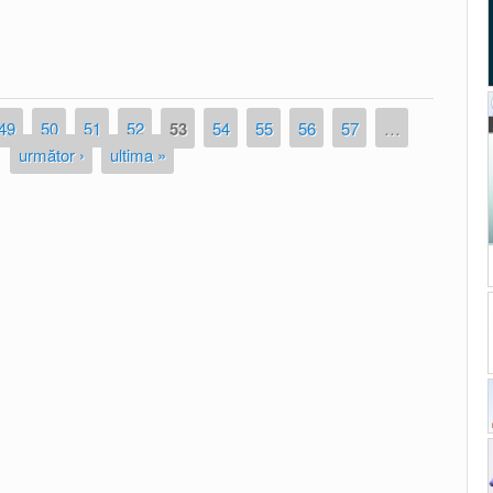
 2016 a Consiliului Ştiinţific al Institutului de Cercetări
al AŞM
49
50
51
52
53
54
55
56
57
…
următor ›
ultima »