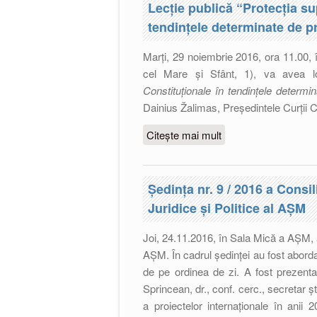
Lecţie publică “Protecţia sup
tendinţele determinate de p
Marți, 29 noiembrie 2016, ora 11.00, 
cel Mare și Sfânt, 1), va avea lo
Constituţionale în tendinţele determi
Dainius Žalimas, Președintele Curții Co
Citește mai mult
despre Lecţie publică 
tendinţele determinat
Ședinţa nr. 9 / 2016 a Consili
Juridice şi Politice al AŞM
Joi, 24.11.2016, în Sala Mică a AȘM, a 
AŞM. În cadrul ședinței au fost aborda
de pe ordinea de zi. A fost prezentat
Sprincean, dr., conf. cerc., secretar șt
a proiectelor internaționale în anii 