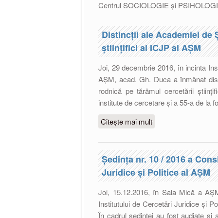
Centrul SOCIOLOGIE și PSIHOLOG
Distincții ale Academiei de 
științifici ai ICJP al AȘM
Joi, 29 decembrie 2016, în incinta Inst
AȘM, acad. Gh. Duca a înmânat dist
rodnică pe tărâmul cercetării științi
institute de cercetare şi a 55-a de la
Citește mai mult
despre Distincții ale
științifici ai ICJP al
Ședinţa nr. 10 / 2016 a Consil
Juridice şi Politice al AŞM
Joi, 15.12.2016, în Sala Mică a AȘM, 
Institutului de Cercetări Juridice şi Po
În cadrul ședinței au fost audiate și a