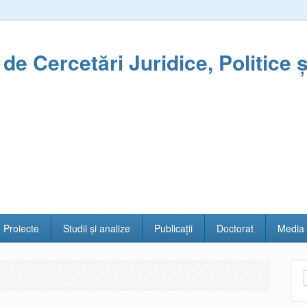
l de Cercetări Juridice, Politice 
Proiecte
Studii și analize
Publicații
Doctorat
Media