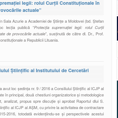
remaţiei legii: rolul Curţii Constituţionale în
rovocările actuale”
în Sala Azurie a Academiei de Științe a Moldovei (bd. Ștefan
c lecţia publică “
Protecţia supremaţiei legii: rolul Curţii
nate de provocările actuale
”, susținută de către dl. Dr., Prof.
nstituționale a Republicii Lituania.
“Protecţia supremaţiei legii: rolul Curţii Constituţionale în
e de provocările actuale”
ului Ştiinţific al Institutului de Cercetări
avut loc ședinţa nr. 9 / 2016 a Consiliului Ştiinţific al ICJP al
te în principal, două chestiuni organizatorice și metodologice
, analizat, propus spre discuție și aprobat Raportul dlui S.
iințific al ICJP al AȘM, cu privire la activitatea de contractare
2015-2016, totodată evidențiindu-se și perspectivele acestui