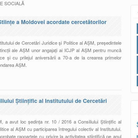
IE SOCIALĂ
Științe a Moldovei acordate cercetătorilor
itutului de Cercetări Juridice și Politice al AȘM, președintele
incții ale AȘM unor angajați ai ICJP al AȘM pentru muncă
fice și cu prilejul aniversării a 70-a de la crearea primelor
 fondarea AȘM.
 Academiei de Științe a Moldovei acordate cercetătorilor
 AȘM
iului Ştiinţific al Institutului de Cercetări
a avut loc ședinţa nr. 10 / 2016 a Consiliului Ştiinţific al
litice al AŞM cu participarea întregului colectiv al Institutului.
probate rapoartele cu privire la activitatea științifică pe anul