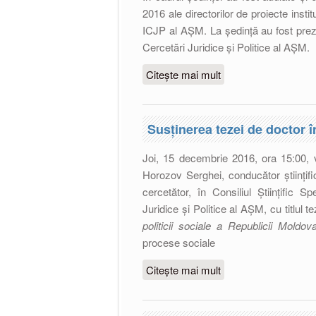
2016 ale directorilor de proiecte instit
ICJP al AȘM. La ședință au fost prezenț
Cercetări Juridice şi Politice al AŞM.
Citește mai mult
despre Ședinţa nr. 10 
Juridice şi Politice 
Susţinerea tezei de doctor 
Joi, 15 decembrie 2016, ora 15:00, v
Horozov Serghei, conducător științific
cercetător, în Consiliul Ştiinţific S
Juridice şi Politice al AȘM, cu titlul te
politicii sociale a Republicii Moldov
procese
sociale
Citește mai mult
despre Susţinerea te