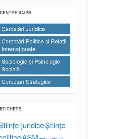
CENTRE ICJPS
Cercetări Juridice
Cercetări Politice și Relații
Internaționale
Sociologie și Psihologie
Socială
Cercetări Strategice
ETICHETE
Științe juridice
Științe
politice
AȘM
cadru normativ