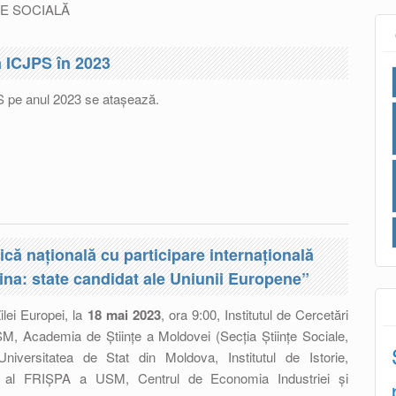
IE SOCIALĂ
ă ICJPS în 2023
JPS pe anul 2023 se atașează.
e Instituțională ICJPS în 2023
tică națională cu participare internațională
na: state candidat ale Uniunii Europene”
ilei Europei, la
18 mai 2023
, ora 9:00,
Institutul de Cercetări
USM, Academia de Științe a Moldovei (Secția Științe Sociale,
iversitatea de Stat din Moldova, Institutul de Istorie,
ale al FRIȘPA a USM, Centrul de Economia Industriei și