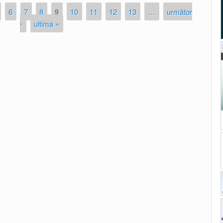
6
7
8
9
10
11
12
13
…
următor
›
ultima »