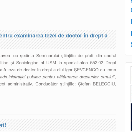
nțifico – practică națională cu participare internațională
i Ucraina: state candidat ale Uniunii Europene”
 pentru examinarea tezei de doctor în drept a
vea loc ședința Seminarului științific de profil din cadrul
Politice și Sociologice al USM la specialitatea 552.02 Drept
inată teza de doctor în drept a dlui Igor ȘEVCENCO cu tema
 administrației publice pentru vătămarea drepturilor omului
”,
ept administrativ. Conducător științific: Ștefan BELECCIU,
ific de profil pentru examinarea tezei de doctor în drept a
ri!