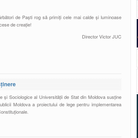
ărbători de Paști rog să primiți cele mai calde și luminoase
ccese de creație!
Director Victor JUC
fintele Sărbători!
ținere
ice și Sociologice al Universității de Stat din Moldova susține
blicii Moldova a proiectului de lege pentru implementarea
onstituționale.
: mesaj de susținere