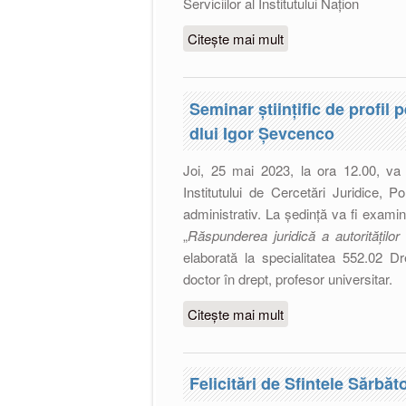
Serviciilor al Institutului Națion
Citește mai mult
despre Conferința știi
„Republica Moldova ș
Seminar științific de profil
dlui Igor Șevcenco
Joi, 25 mai 2023, la ora 12.00, va a
Institutului de Cercetări Juridice, 
administrativ. La ședință va fi exam
„
Răspunderea juridică a autorităților
elaborată la specialitatea 552.02 Dr
doctor în drept, profesor universitar.
Citește mai mult
despre Seminar științ
dlui Igor Șevcenco
Felicitări de Sfintele Sărbăto