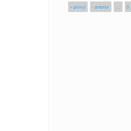
« primul
‹ anterior
…
5
Pagini