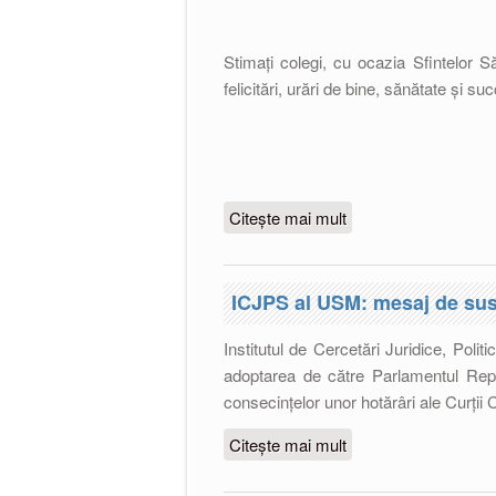
Stimați colegi, cu ocazia Sfintelor S
felicitări, urări de bine, sănătate și su
Citește mai mult
despre Felicitări de S
ICJPS al USM: mesaj de sus
Institutul de Cercetări Juridice, Polit
adoptarea de către Parlamentul Repu
consecințelor unor hotărâri ale Curții C
Citește mai mult
despre ICJPS al USM