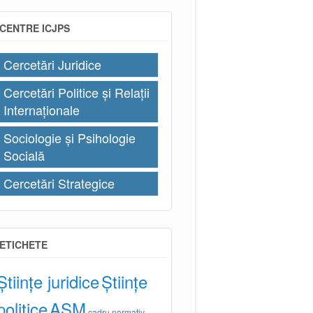
CENTRE ICJPS
Cercetări Juridice
Cercetări Politice și Relații
Internaționale
Sociologie și Psihologie
Socială
Cercetări Strategice
ETICHETE
Științe juridice
Științe
politice
AȘM
cadru normativ