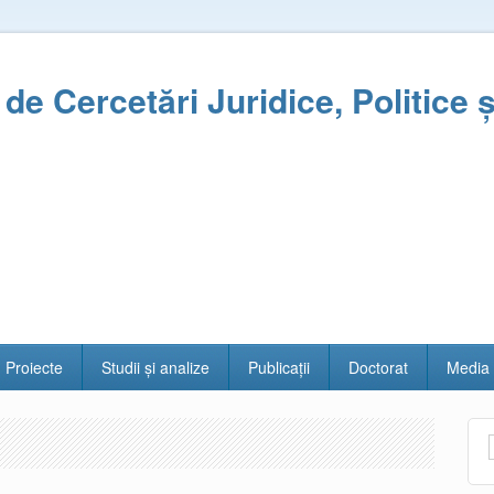
l de Cercetări Juridice, Politice 
Proiecte
Studii și analize
Publicații
Doctorat
Media