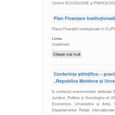
Centrul SOCIOLOGIE și PSIHOLOG
Plan Finanțare Instituțional
Planul Finanțării Instituționale în IC
Limba
Undefined
Citește mai mult
despre Plan Finanțar
Conferința științifico – prac
„Republica Moldova și Ucrai
În contextul evenimentelor dedicate Z
Juridice, Politice și Sociologice al 
Economice, Umanistice și Arte), Un
Departamentul Relații Internațion