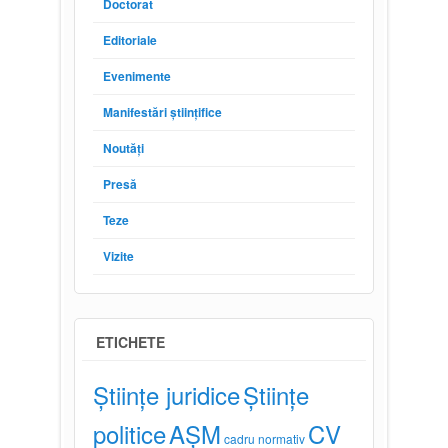
Doctorat
Editoriale
Evenimente
Manifestări științifice
Noutăți
Presă
Teze
Vizite
ETICHETE
Științe juridice
Științe
politice
AȘM
CV
cadru normativ