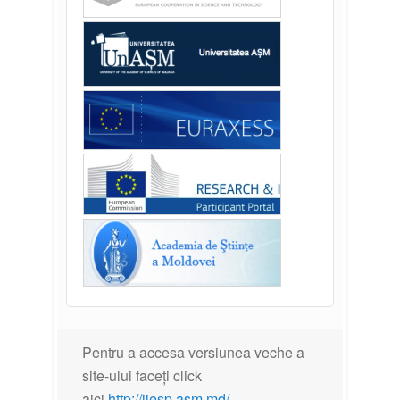
Pentru a accesa versiunea veche a
site-ului faceți click
aici
http://iiesp.asm.md/