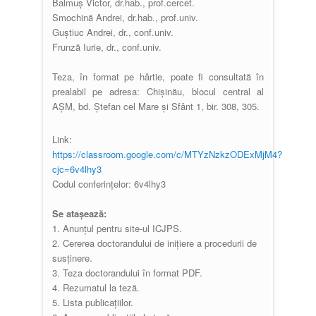
Balmuș Victor, dr.hab., prof.cercet.
Smochină Andrei, dr.hab., prof.univ.
Guștiuc Andrei, dr., conf.univ.
Frunză Iurie, dr., conf.univ.
Teza, în format pe hârtie, poate fi consultată în
prealabil pe adresa: Chișinău, blocul central al
AȘM, bd. Ștefan cel Mare și Sfânt 1, bir. 308, 305.
Link:
https://classroom.google.com/c/MTYzNzkzODExMjM4?
cjc=6v4lhy3
Codul conferinţelor: 6v4lhy3
Se atașează:
1. Anunțul pentru site-ul ICJPS.
2. Cererea doctorandului de inițiere a procedurii de
susținere.
3. Teza doctorandului în format PDF.
4. Rezumatul la teză.
5. Lista publicațiilor.