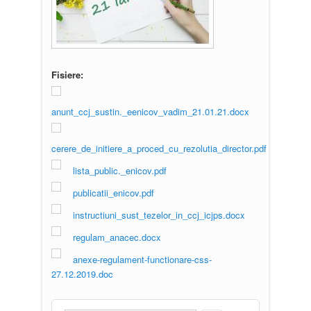
Fisiere:
anunt_ccj_sustin._eenicov_vadim_21.01.21.docx
cerere_de_initiere_a_proced_cu_rezolutia_director.pdf
lista_public._enicov.pdf
publicatii_enicov.pdf
instructiuni_sust_tezelor_in_ccj_icjps.docx
regulam_anacec.docx
anexe-regulament-functionare-css-
27.12.2019.doc