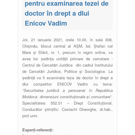
pentru examinarea tezei de
doctor în drept a dlui
Enicov Vadim
Joi, 21 ianuarie 2021, orele 10.00, în sala 308,
Chișinău, blocul central al AȘM, bd. Ștefan cel
Mare și Sfânt, nr. 1, precum în regim online, va
avea loc ședința unității primare de cercetare -
Centrul de Cercetări Juridice din cadrul Institutului
de Cercetări Juridice, Politice și Sociologice. La
ședință va fi examinata teza de doctor în drept a
dlui competitor ENICOV Vadim cu tema:
”
Securitatea juridică a persoanei în Republica
Moldova: dimensiuni constituționale și comunitare
”.
Specialitatea: 552.01 – Drept Constituțional.
Conducător științific: Costachi Gheorghe, dr.hab.,
prof.univ.
Experți-referenți: