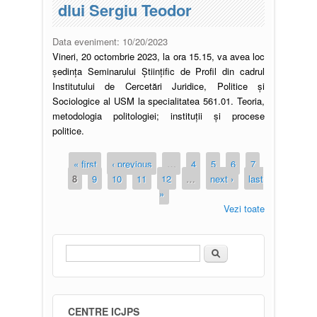
dlui Sergiu Teodor
Data eveniment:
10/20/2023
Vineri, 20 octombrie 2023, la ora 15.15, va avea loc
ședința Seminarului Științific de Profil din cadrul
Institutului de Cercetări Juridice, Politice și
Sociologice al USM la specialitatea 561.01. Teoria,
metodologia politologiei; instituţii şi procese
politice.
« first
‹ previous
…
4
5
6
7
8
9
10
11
12
…
next ›
last
»
Vezi toate
Căutare
Formular de căutare
CENTRE ICJPS